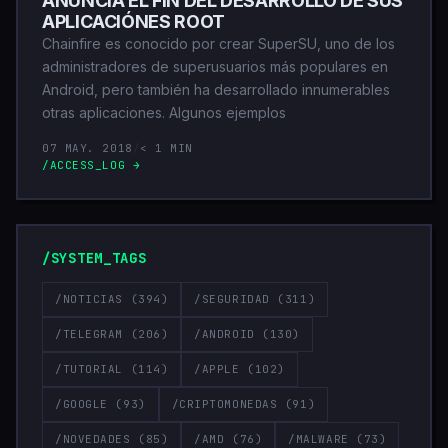
ANUNCIA EL FIN DEL DESARROLLO DE SUS
APLICACIÓNES ROOT
Chainfire es conocido por crear SuperSU, uno de los
administradores de superusuarios más populares en
Android, pero también ha desarrollado innumerables
otras aplicaciones. Algunos ejemplos
07 MAY. 2018
/
< 1 MIN
/ACCESS_LOG →
/SYSTEM_TAGS
/NOTICIAS
(394)
/SEGURIDAD
(311)
/TELEGRAM
(206)
/ANDROID
(130)
/TUTORIAL
(114)
/APPLE
(102)
/GOOGLE
(93)
/CRIPTOMONEDAS
(91)
/NOVEDADES
(85)
/AMD
(76)
/MALWARE
(73)