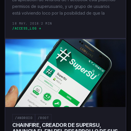
permisos de superusuario, y un grupo de usuarios
está volviendo loco por la posibilidad de que la
18 MAY. 2018
/
2 MIN
/ACCESS_LOG →
/ANDROID
/ROOT
CHAINFIRE, CREADOR DE SUPERSU,