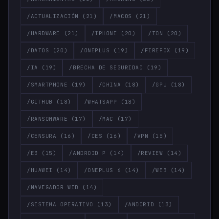
/ACTUALIZACIÓN
(21)
/MACOS
(21)
/HARDWARE
(21)
/IPHONE
(20)
/TON
(20)
/DATOS
(20)
/ONEPLUS
(19)
/FIREFOX
(19)
/IA
(19)
/BRECHA DE SEGURIDAD
(19)
/SMARTPHONE
(19)
/CHINA
(18)
/GPU
(18)
/GITHUB
(18)
/WHATSAPP
(18)
/RANSOMWARE
(17)
/MAC
(17)
/CENSURA
(16)
/CES
(16)
/VPN
(15)
/E3
(15)
/ANDROID P
(14)
/REVIEW
(14)
/HUAWEI
(14)
/ONEPLUS 6
(14)
/WEB
(14)
/NAVEGADOR WEB
(14)
/SISTEMA OPERATIVO
(13)
/ANDORID
(13)