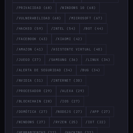
/PRIVACIDAD
(68)
/WINDOWS 10
(68)
/VULNERABILIDAD
(68)
/MICROSOFT
(67)
/HACKEO
(59)
/INTEL
(54)
/BOT
(44)
/FACEBOOK
(43)
/XIAOMI
(42)
/AMAZON
(41)
/ASISTENTE VIRTUAL
(40)
/JUEGO
(37)
/SAMSUNG
(36)
/LINUX
(34)
/ALERTA DE SEGURIDAD
(34)
/BUG
(34)
/NVIDIA
(31)
/INTERNET
(30)
/PROCESADOR
(29)
/ALEXA
(29)
/BLOCKCHAIN
(28)
/IOS
(27)
/DOMÓTICA
(27)
/NODEJS
(27)
/APP
(27)
/WINDOWS
(27)
/RYZEN
(25)
/IOT
(22)
/HERRAMIENTAS
(22)
/HACKING
(22)