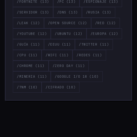
/FORTNITE
(13)
/PC
(13)
/ESPIONAJE
(13)
/SERVIDOR
(13)
/DNS
(13)
/RUSIA
(13)
/LEAK
(12)
/OPEN SOURCE
(12)
/RED
(12)
/YOUTUBE
(12)
/UBUNTU
(12)
/EUROPA
(12)
/GUÍA
(11)
/EEUU
(11)
/TWITTER
(11)
/CPU
(11)
/WIFI
(11)
/REDES
(11)
/CHROME
(11)
/ZERO DAY
(11)
/MINERIA
(11)
/GOOGLE I/O 18
(10)
/7NM
(10)
/CIFRADO
(10)