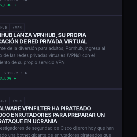
S_LOG →
NHUB
/VPN
HUB LANZA VPNHUB, SU PROPIA
CACIÓN DE RED PRIVADA VIRTUAL
nte de la diversión para adultos, Pornhub, ingresa al
o de las redes privadas virtuales (VPNs) con el
iento de su propio servicio VPN.
. 2018
/
2 MIN
S_LOG →
WARE
/VPN
ALWARE VPNFILTER HA PIRATEADO
000 ENRUTADORES PARA PREPARAR UN
RATAQUE EN UCRANIA
vestigadores de seguridad de Cisco dijeron hoy que han
ado una botnet gigante de enrutadores pirateados que