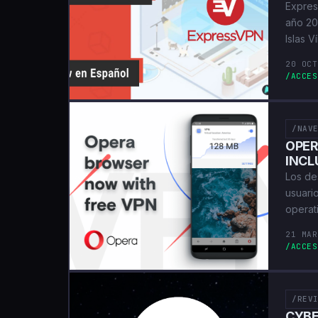
Expres
año 200
Islas V
20 OCT
/ACCES
/NAV
OPER
INCL
Los de
usuari
operat
21 MAR
/ACCES
/REV
CYBE