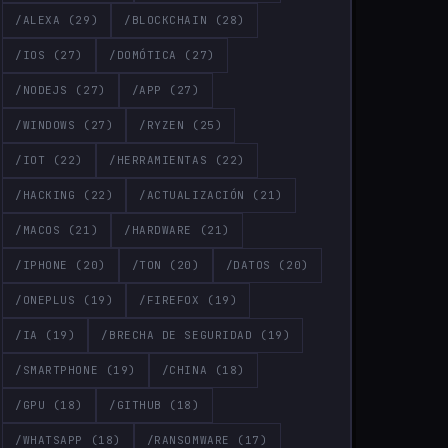
/ALEXA
(29)
/BLOCKCHAIN
(28)
/IOS
(27)
/DOMÓTICA
(27)
/NODEJS
(27)
/APP
(27)
/WINDOWS
(27)
/RYZEN
(25)
/IOT
(22)
/HERRAMIENTAS
(22)
/HACKING
(22)
/ACTUALIZACIÓN
(21)
/MACOS
(21)
/HARDWARE
(21)
/IPHONE
(20)
/TON
(20)
/DATOS
(20)
/ONEPLUS
(19)
/FIREFOX
(19)
/IA
(19)
/BRECHA DE SEGURIDAD
(19)
/SMARTPHONE
(19)
/CHINA
(18)
/GPU
(18)
/GITHUB
(18)
/WHATSAPP
(18)
/RANSOMWARE
(17)