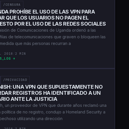
/CENSURA
DA PROHÍBE EL USO DE LAS VPN PARA
AR QUE LOS USUARIOS NO PAGEN EL
ESTO POR EL USO DE LAS REDES SOCIALES
isión de Comunicaciones de Uganda ordenó a las
ías de telecomunicaciones que graven o bloqueen las
medida que más personas recurran a
. 2018
/
2 MIN
S_LOG →
/PRIVACIDAD
NISH: UNA VPN QUE SUPUESTAMENTE NO
DAR REGISTROS HA IDENTIFICADO A UN
RIO ANTE LA JUSTICIA
sh, un proveedor de VPN que durante años reclamó una
a política de no registro, condujo a Homeland Security a
pechoso utilizando una dirección
. 2018
/
3 MIN