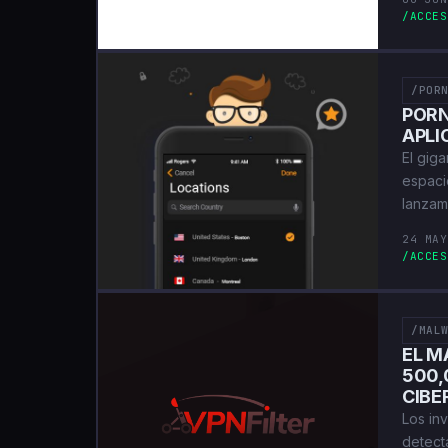
/ACCES
/POR
PORN
APLI
El giga
espaci
lanzam
24 MAY
/ACCES
/MAL
EL M
500,
CIBE
Los in
detect