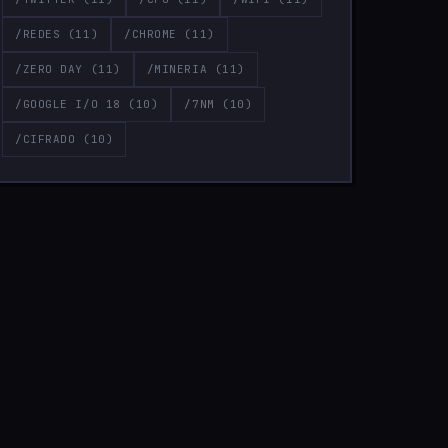
/REDES
(11)
/CHROME
(11)
/ZERO DAY
(11)
/MINERIA
(11)
/GOOGLE I/O 18
(10)
/7NM
(10)
/CIFRADO
(10)