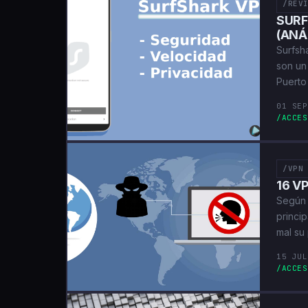
/REV
SURF
(ANÁ
Surfsha
son un 
Puerto
01 SEP
/ACCES
/VPN
16 V
Según 
princi
mal su 
15 JUL
/ACCES