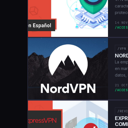
caracte
protec
14 NOV
/ACCES
/VPN
NORD
La emp
en mar
datos,
21 OCT
/ACCES
/REV
EXPR
COM