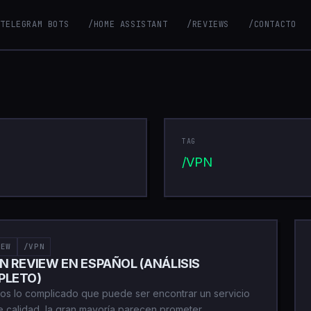
/TELEGRAM BOTS
/HOME ASSISTANT
/REVIEWS
/CONTACTO
TAG
/VPN
IEW
/VPN
N REVIEW EN ESPAÑOL (ANÁLISIS
PLETO)
s lo complicado que puede ser encontrar un servicio
 calidad, la gran mayoría parecen prometer