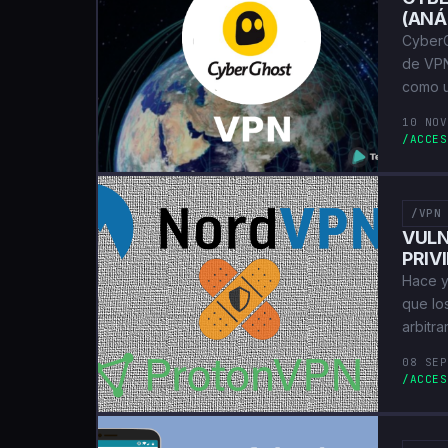
(ANÁ
CyberG
de VPN
como 
10 NOV
/ACCES
/VPN
VULN
PRIV
Hace y
que lo
arbitr
08 SEP
/ACCES