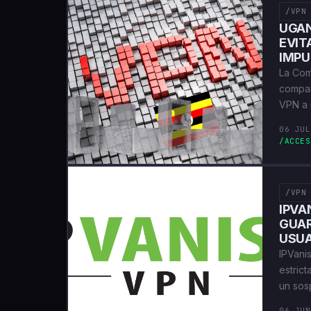
/VPN
UGAN
EVIT
IMPU
La Com
compañ
VPN a 
06 JUL
/ACCES
/VPN
IPVA
GUAR
USUA
IPVani
estrict
un sos
06 JUN