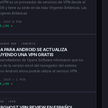
sVPN es un proveedor de servicios de VPN desde el
9 y tiene su sede en las Islas Vírgenes Británicas. Las
írgenes Británicas
. 2019
/
8 MIN
S_LOG →
EGADOR WEB
/ANDORID
A PARA ANDROID SE ACTUALIZA
UYENDO UNA VPN GRATIS
sarrolladores de Opera Software informaron que los
os de la versión móvil del navegador del sistema
ivo Android ahora podrán utilizar el servicio VPN
. 2019
/
< 1 MIN
S_LOG →
IEW
/VPN
RGHOST VPN REVIEW EN ESPAÑOL