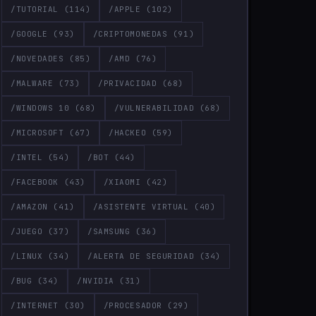
/TUTORIAL
(114)
/APPLE
(102)
/GOOGLE
(93)
/CRIPTOMONEDAS
(91)
/NOVEDADES
(85)
/AMD
(76)
/MALWARE
(73)
/PRIVACIDAD
(68)
/WINDOWS 10
(68)
/VULNERABILIDAD
(68)
/MICROSOFT
(67)
/HACKEO
(59)
/INTEL
(54)
/BOT
(44)
/FACEBOOK
(43)
/XIAOMI
(42)
/AMAZON
(41)
/ASISTENTE VIRTUAL
(40)
/JUEGO
(37)
/SAMSUNG
(36)
/LINUX
(34)
/ALERTA DE SEGURIDAD
(34)
/BUG
(34)
/NVIDIA
(31)
/INTERNET
(30)
/PROCESADOR
(29)