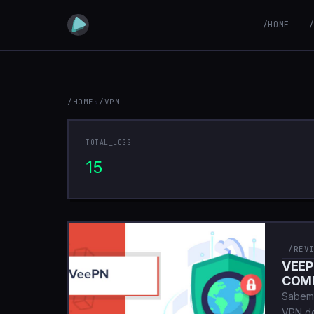
/HOME
/HOME
›
/VPN
VPN
TOTAL_LOGS
15
/REV
VEEP
COM
Sabemo
VPN de