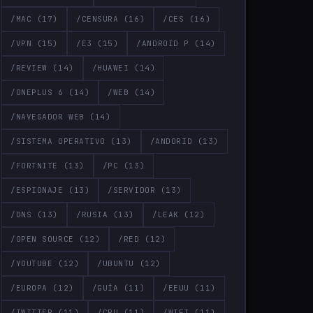
/MAC
(17)
/CENSURA
(16)
/CES
(16)
/VPN
(15)
/E3
(15)
/ANDROID P
(14)
/REVIEW
(14)
/HUAWEI
(14)
/ONEPLUS 6
(14)
/WEB
(14)
/NAVEGADOR WEB
(14)
/SISTEMA OPERATIVO
(13)
/ANDORID
(13)
/FORTNITE
(13)
/PC
(13)
/ESPIONAJE
(13)
/SERVIDOR
(13)
/DNS
(13)
/RUSIA
(13)
/LEAK
(12)
/OPEN SOURCE
(12)
/RED
(12)
/YOUTUBE
(12)
/UBUNTU
(12)
/EUROPA
(12)
/GUÍA
(11)
/EEUU
(11)
/TWITTER
(11)
/CPU
(11)
/WIFI
(11)