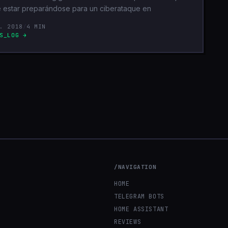
 estar preparándose para un ciberataque en
. 2018
/
4 MIN
S_LOG →
/NAVIGATION
HOME
TELEGRAM BOTS
HOME ASSISTANT
REVIEWS