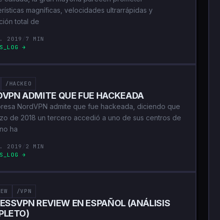
rísticas magníficas, velocidades ultrarrápidas y
ción total de
. 2019
/
7 MIN
S_LOG →
/HACKEO
VPN ADMITE QUE FUE HACKEADA
resa NordVPN admite que fue hackeada, diciendo que
zo de 2018 un tercero accedió a uno de sus centros de
 no ha
. 2019
/
2 MIN
S_LOG →
IEW
/VPN
ESSVPN REVIEW EN ESPAÑOL (ANÁLISIS
PLETO)