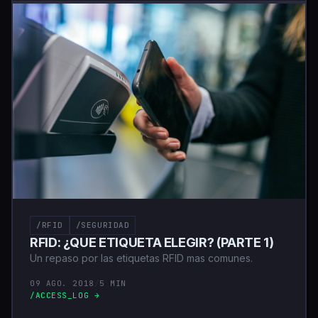
/RFID
/SEGURIDAD
RFID: ¿QUE ETIQUETA ELEGIR? (PARTE 1)
Un repaso por las etiquetas RFID mas comunes.
09 AGO. 2018
/
5 MIN
/ACCESS_LOG →