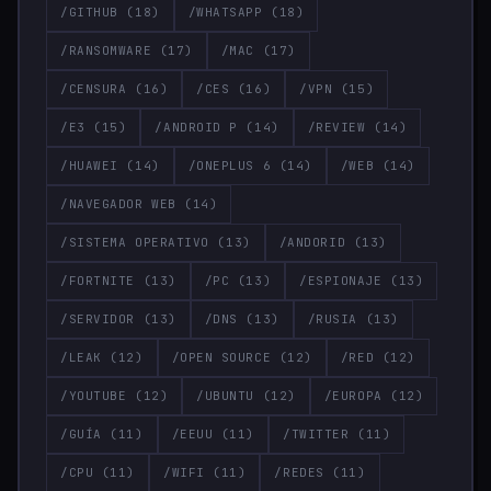
/GITHUB
(18)
/WHATSAPP
(18)
/RANSOMWARE
(17)
/MAC
(17)
/CENSURA
(16)
/CES
(16)
/VPN
(15)
/E3
(15)
/ANDROID P
(14)
/REVIEW
(14)
/HUAWEI
(14)
/ONEPLUS 6
(14)
/WEB
(14)
/NAVEGADOR WEB
(14)
/SISTEMA OPERATIVO
(13)
/ANDORID
(13)
/FORTNITE
(13)
/PC
(13)
/ESPIONAJE
(13)
/SERVIDOR
(13)
/DNS
(13)
/RUSIA
(13)
/LEAK
(12)
/OPEN SOURCE
(12)
/RED
(12)
/YOUTUBE
(12)
/UBUNTU
(12)
/EUROPA
(12)
/GUÍA
(11)
/EEUU
(11)
/TWITTER
(11)
/CPU
(11)
/WIFI
(11)
/REDES
(11)