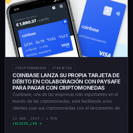
/CRIPTOMONEDAS
/TARJETAS
COINBASE LANZA SU PROPIA TARJETA DE
DÉBITO EN COLABORACIÓN CON PAYSAFE
PARA PAGAR CON CRIPTOMONEDAS
Coinbase, una de las empresas más importantes en el
mundo de las criptomonedas, está facilitando a los
clientes usar sus criptomonedas con el lanzamiento de
12 ABR. 2019
/
< 1 MIN
/ACCESS_LOG →