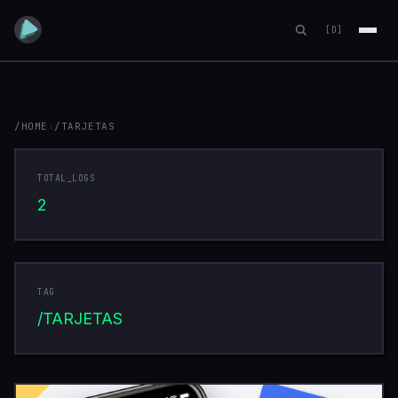
[D]
/HOME
›
/TARJETAS
TARJETAS
TOTAL_LOGS
2
TAG
/TARJETAS