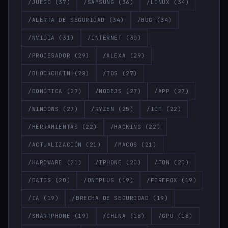
/JUEGO
(37)
/SAMSUNG
(36)
/LINUX
(34)
/ALERTA DE SEGURIDAD
(34)
/BUG
(34)
/NVIDIA
(31)
/INTERNET
(30)
/PROCESADOR
(29)
/ALEXA
(29)
/BLOCKCHAIN
(28)
/IOS
(27)
/DOMÓTICA
(27)
/NODEJS
(27)
/APP
(27)
/WINDOWS
(27)
/RYZEN
(25)
/IOT
(22)
/HERRAMIENTAS
(22)
/HACKING
(22)
/ACTUALIZACIÓN
(21)
/MACOS
(21)
/HARDWARE
(21)
/IPHONE
(20)
/TON
(20)
/DATOS
(20)
/ONEPLUS
(19)
/FIREFOX
(19)
/IA
(19)
/BRECHA DE SEGURIDAD
(19)
/SMARTPHONE
(19)
/CHINA
(18)
/GPU
(18)