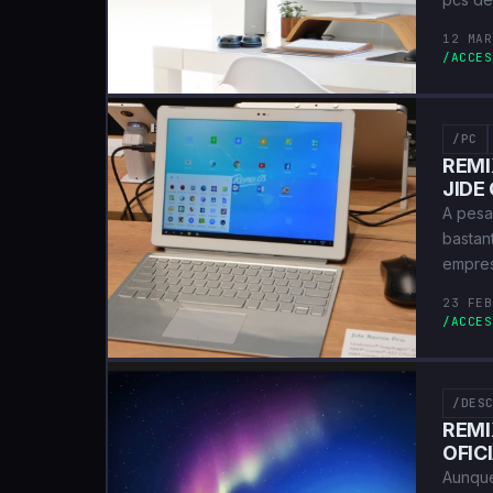
12 MAR
/ACCES
/PC
REMI
JIDE
A pesa
bastan
empres
23 FEB
/ACCES
/DES
REMI
OFIC
Aunque