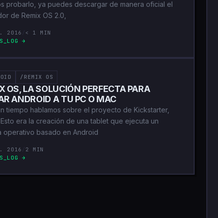
os probarlo, ya puedes descargar de manera oficial el
ador de Remix OS 2.0,
. 2016
/
< 1 MIN
S_LOG →
ROID
/REMIX OS
X OS, LA SOLUCIÓN PERFECTA PARA
AR ANDROID A TU PC O MAC
n tiempo hablamos sobre el proyecto de Kickstarter,
 Esto era la creación de una tablet que ejecuta un
a operativo basado en Android
. 2016
/
2 MIN
S_LOG →