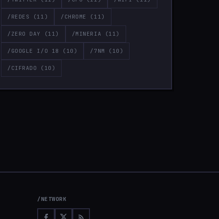
/REDES
(11)
/CHROME
(11)
/ZERO DAY
(11)
/MINERIA
(11)
/GOOGLE I/O 18
(10)
/7NM
(10)
/CIFRADO
(10)
/NETWORK