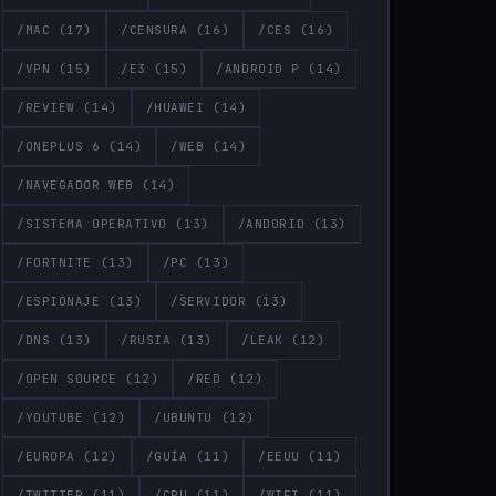
/MAC
(17)
/CENSURA
(16)
/CES
(16)
/VPN
(15)
/E3
(15)
/ANDROID P
(14)
/REVIEW
(14)
/HUAWEI
(14)
/ONEPLUS 6
(14)
/WEB
(14)
/NAVEGADOR WEB
(14)
/SISTEMA OPERATIVO
(13)
/ANDORID
(13)
/FORTNITE
(13)
/PC
(13)
/ESPIONAJE
(13)
/SERVIDOR
(13)
/DNS
(13)
/RUSIA
(13)
/LEAK
(12)
/OPEN SOURCE
(12)
/RED
(12)
/YOUTUBE
(12)
/UBUNTU
(12)
/EUROPA
(12)
/GUÍA
(11)
/EEUU
(11)
/TWITTER
(11)
/CPU
(11)
/WIFI
(11)