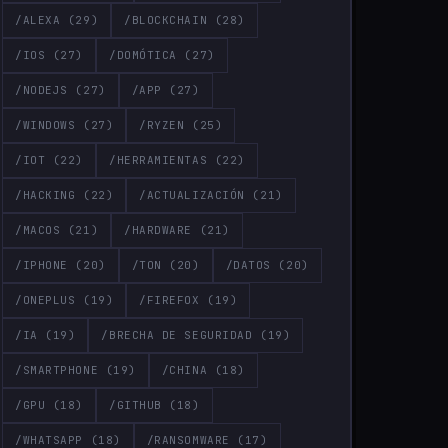
/ALEXA
(29)
/BLOCKCHAIN
(28)
/IOS
(27)
/DOMÓTICA
(27)
/NODEJS
(27)
/APP
(27)
/WINDOWS
(27)
/RYZEN
(25)
/IOT
(22)
/HERRAMIENTAS
(22)
/HACKING
(22)
/ACTUALIZACIÓN
(21)
/MACOS
(21)
/HARDWARE
(21)
/IPHONE
(20)
/TON
(20)
/DATOS
(20)
/ONEPLUS
(19)
/FIREFOX
(19)
/IA
(19)
/BRECHA DE SEGURIDAD
(19)
/SMARTPHONE
(19)
/CHINA
(18)
/GPU
(18)
/GITHUB
(18)
/WHATSAPP
(18)
/RANSOMWARE
(17)