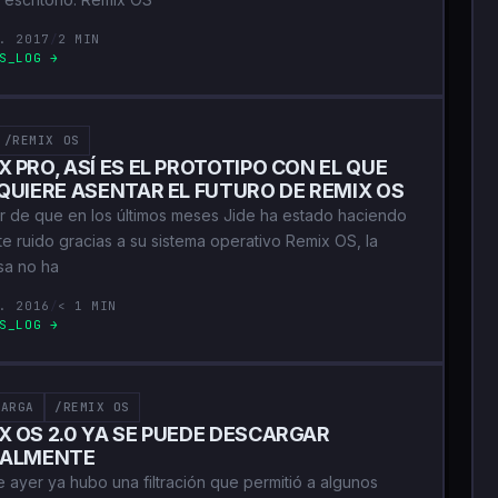
. 2017
/
2 MIN
S_LOG →
/REMIX OS
X PRO, ASÍ ES EL PROTOTIPO CON EL QUE
 QUIERE ASENTAR EL FUTURO DE REMIX OS
r de que en los últimos meses Jide ha estado haciendo
te ruido gracias a su sistema operativo Remix OS, la
a no ha
. 2016
/
< 1 MIN
S_LOG →
CARGA
/REMIX OS
X OS 2.0 YA SE PUEDE DESCARGAR
IALMENTE
 ayer ya hubo una filtración que permitió a algunos