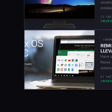
usuari
instal
12 ENE
/ACCES
/AND
REMI
LLEV
Hace u
Remix.
sistem
07 ENE
/ACCES