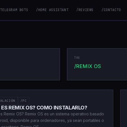
/TELEGRAM BOTS
/HOME ASSISTANT
/REVIEWS
/CONTACTO
TAG
/REMIX OS
TALACIÓN
/PC
 ES REMIX OS? COMO INSTALARLO?
s Remix OS? Remix OS es un sistema operativo basado
roid, disponible para ordenadores, ya sean portatiles o
 escritorio. Remix OS