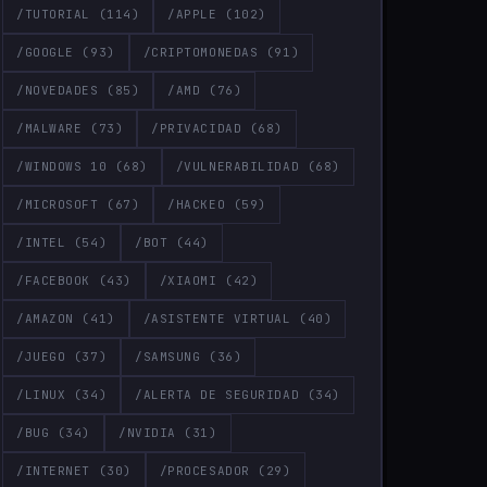
/TUTORIAL
(114)
/APPLE
(102)
/GOOGLE
(93)
/CRIPTOMONEDAS
(91)
/NOVEDADES
(85)
/AMD
(76)
/MALWARE
(73)
/PRIVACIDAD
(68)
/WINDOWS 10
(68)
/VULNERABILIDAD
(68)
/MICROSOFT
(67)
/HACKEO
(59)
/INTEL
(54)
/BOT
(44)
/FACEBOOK
(43)
/XIAOMI
(42)
/AMAZON
(41)
/ASISTENTE VIRTUAL
(40)
/JUEGO
(37)
/SAMSUNG
(36)
/LINUX
(34)
/ALERTA DE SEGURIDAD
(34)
/BUG
(34)
/NVIDIA
(31)
/INTERNET
(30)
/PROCESADOR
(29)