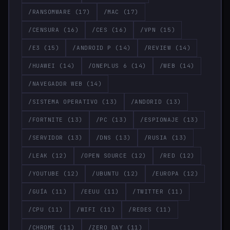
/RANSOMWARE
(17)
/MAC
(17)
/CENSURA
(16)
/CES
(16)
/VPN
(15)
/E3
(15)
/ANDROID P
(14)
/REVIEW
(14)
/HUAWEI
(14)
/ONEPLUS 6
(14)
/WEB
(14)
/NAVEGADOR WEB
(14)
/SISTEMA OPERATIVO
(13)
/ANDORID
(13)
/FORTNITE
(13)
/PC
(13)
/ESPIONAJE
(13)
/SERVIDOR
(13)
/DNS
(13)
/RUSIA
(13)
/LEAK
(12)
/OPEN SOURCE
(12)
/RED
(12)
/YOUTUBE
(12)
/UBUNTU
(12)
/EUROPA
(12)
/GUÍA
(11)
/EEUU
(11)
/TWITTER
(11)
/CPU
(11)
/WIFI
(11)
/REDES
(11)
/CHROME
(11)
/ZERO DAY
(11)