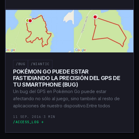
/BUG
/NIANTIC
POKÉMON GO PUEDE ESTAR
FASTIDIANDO LA PRECISIÓN DEL GPS DE
TU SMARTPHONE (BUG)
Un bug del GPS en Pokémon Go puede estar
afectando no sólo al juego, sino también al resto de
aplicaciones de nuestro dispositivo.Entre todos
11 SEP. 2016
/
3 MIN
/ACCESS_LOG →