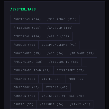
/SYSTEM_TAGS
/NOTICIAS
(394)
/SEGURIDAD
(311)
/TELEGRAM
(206)
/ANDROID
(130)
/TUTORIAL
(114)
/APPLE
(102)
/GOOGLE
(93)
/CRIPTOMONEDAS
(91)
/NOVEDADES
(85)
/AMD
(76)
/MALWARE
(73)
/PRIVACIDAD
(68)
/WINDOWS 10
(68)
/VULNERABILIDAD
(68)
/MICROSOFT
(67)
/HACKEO
(59)
/INTEL
(54)
/BOT
(44)
/FACEBOOK
(43)
/XIAOMI
(42)
/AMAZON
(41)
/ASISTENTE VIRTUAL
(40)
/JUEGO
(37)
/SAMSUNG
(36)
/LINUX
(34)