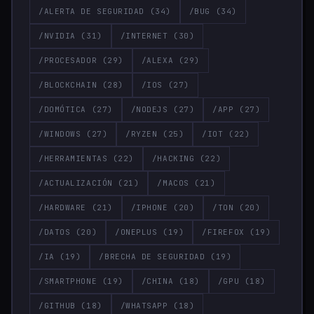
/ALERTA DE SEGURIDAD
(34)
/BUG
(34)
/NVIDIA
(31)
/INTERNET
(30)
/PROCESADOR
(29)
/ALEXA
(29)
/BLOCKCHAIN
(28)
/IOS
(27)
/DOMÓTICA
(27)
/NODEJS
(27)
/APP
(27)
/WINDOWS
(27)
/RYZEN
(25)
/IOT
(22)
/HERRAMIENTAS
(22)
/HACKING
(22)
/ACTUALIZACIÓN
(21)
/MACOS
(21)
/HARDWARE
(21)
/IPHONE
(20)
/TON
(20)
/DATOS
(20)
/ONEPLUS
(19)
/FIREFOX
(19)
/IA
(19)
/BRECHA DE SEGURIDAD
(19)
/SMARTPHONE
(19)
/CHINA
(18)
/GPU
(18)
/GITHUB
(18)
/WHATSAPP
(18)