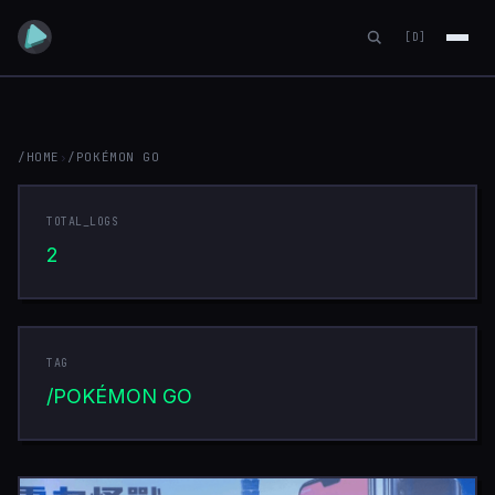
[D]
/HOME
›
/POKÉMON GO
POKÉMON
TOTAL_LOGS
GO
2
TAG
/POKÉMON GO