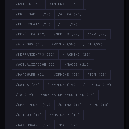
/NVIDIA
(31)
/INTERNET
(30)
/PROCESADOR
(29)
/ALEXA
(29)
/BLOCKCHAIN
(28)
/IOS
(27)
/DOMÓTICA
(27)
/NODEJS
(27)
/APP
(27)
/WINDOWS
(27)
/RYZEN
(25)
/IOT
(22)
/HERRAMIENTAS
(22)
/HACKING
(22)
/ACTUALIZACIÓN
(21)
/MACOS
(21)
/HARDWARE
(21)
/IPHONE
(20)
/TON
(20)
/DATOS
(20)
/ONEPLUS
(19)
/FIREFOX
(19)
/IA
(19)
/BRECHA DE SEGURIDAD
(19)
/SMARTPHONE
(19)
/CHINA
(18)
/GPU
(18)
/GITHUB
(18)
/WHATSAPP
(18)
/RANSOMWARE
(17)
/MAC
(17)