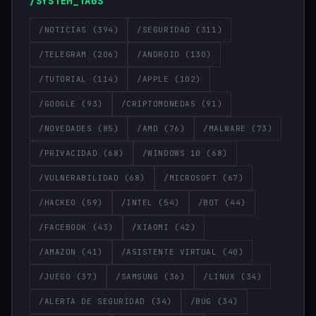
/SYSTEM_TAGS
/NOTICIAS
(394)
/SEGURIDAD
(311)
/TELEGRAM
(206)
/ANDROID
(130)
/TUTORIAL
(114)
/APPLE
(102)
/GOOGLE
(93)
/CRIPTOMONEDAS
(91)
/NOVEDADES
(85)
/AMD
(76)
/MALWARE
(73)
/PRIVACIDAD
(68)
/WINDOWS 10
(68)
/VULNERABILIDAD
(68)
/MICROSOFT
(67)
/HACKEO
(59)
/INTEL
(54)
/BOT
(44)
/FACEBOOK
(43)
/XIAOMI
(42)
/AMAZON
(41)
/ASISTENTE VIRTUAL
(40)
/JUEGO
(37)
/SAMSUNG
(36)
/LINUX
(34)
/ALERTA DE SEGURIDAD
(34)
/BUG
(34)