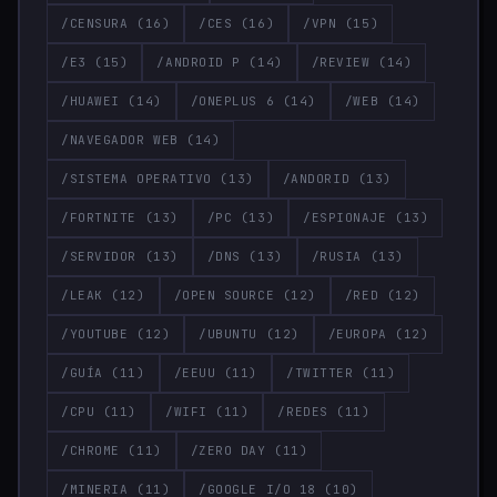
/CENSURA
(16)
/CES
(16)
/VPN
(15)
/E3
(15)
/ANDROID P
(14)
/REVIEW
(14)
/HUAWEI
(14)
/ONEPLUS 6
(14)
/WEB
(14)
/NAVEGADOR WEB
(14)
/SISTEMA OPERATIVO
(13)
/ANDORID
(13)
/FORTNITE
(13)
/PC
(13)
/ESPIONAJE
(13)
/SERVIDOR
(13)
/DNS
(13)
/RUSIA
(13)
/LEAK
(12)
/OPEN SOURCE
(12)
/RED
(12)
/YOUTUBE
(12)
/UBUNTU
(12)
/EUROPA
(12)
/GUÍA
(11)
/EEUU
(11)
/TWITTER
(11)
/CPU
(11)
/WIFI
(11)
/REDES
(11)
/CHROME
(11)
/ZERO DAY
(11)
/MINERIA
(11)
/GOOGLE I/O 18
(10)