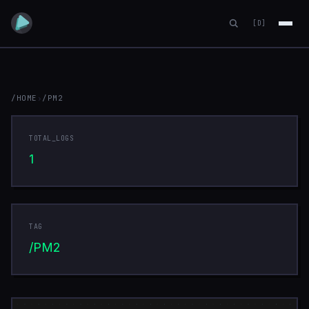
[D]
/HOME
›
/PM2
PM2
TOTAL_LOGS
1
TAG
/PM2