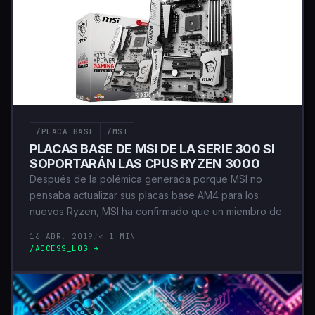
/PLACA BASE
/MSI
PLACAS BASE DE MSI DE LA SERIE 300 SI
SOPORTARÁN LAS CPUS RYZEN 3000
Después de la polémica generada porque MSI no
pensaba actualizar sus placas base AM4 para los
nuevos Ryzen, MSI ha confirmado que un miembro de
16 ABR. 2019
/
< 1 MIN
/ACCESS_LOG →