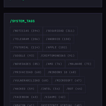
/SYSTEM_TAGS
/NOTICIAS
(394)
/SEGURIDAD
(311)
/TELEGRAM
(206)
/ANDROID
(130)
/TUTORIAL
(114)
/APPLE
(102)
/GOOGLE
(93)
/CRIPTOMONEDAS
(91)
/NOVEDADES
(85)
/AMD
(76)
/MALWARE
(73)
/PRIVACIDAD
(68)
/WINDOWS 10
(68)
/VULNERABILIDAD
(68)
/MICROSOFT
(67)
/HACKEO
(59)
/INTEL
(54)
/BOT
(44)
/FACEBOOK
(43)
/XIAOMI
(42)
/AMAZON
(41)
/ASISTENTE VIRTUAL
(40)