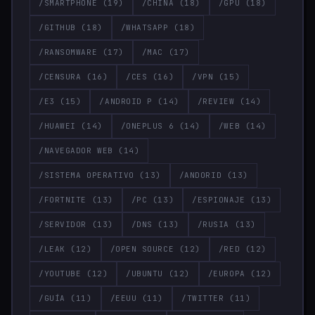
/SMARTPHONE
(19)
/CHINA
(18)
/GPU
(18)
/GITHUB
(18)
/WHATSAPP
(18)
/RANSOMWARE
(17)
/MAC
(17)
/CENSURA
(16)
/CES
(16)
/VPN
(15)
/E3
(15)
/ANDROID P
(14)
/REVIEW
(14)
/HUAWEI
(14)
/ONEPLUS 6
(14)
/WEB
(14)
/NAVEGADOR WEB
(14)
/SISTEMA OPERATIVO
(13)
/ANDORID
(13)
/FORTNITE
(13)
/PC
(13)
/ESPIONAJE
(13)
/SERVIDOR
(13)
/DNS
(13)
/RUSIA
(13)
/LEAK
(12)
/OPEN SOURCE
(12)
/RED
(12)
/YOUTUBE
(12)
/UBUNTU
(12)
/EUROPA
(12)
/GUÍA
(11)
/EEUU
(11)
/TWITTER
(11)