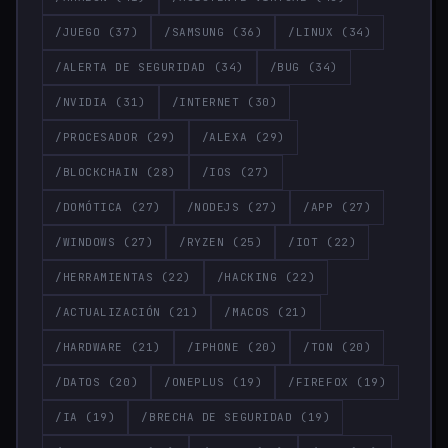
/JUEGO
(37)
/SAMSUNG
(36)
/LINUX
(34)
/ALERTA DE SEGURIDAD
(34)
/BUG
(34)
/NVIDIA
(31)
/INTERNET
(30)
/PROCESADOR
(29)
/ALEXA
(29)
/BLOCKCHAIN
(28)
/IOS
(27)
/DOMÓTICA
(27)
/NODEJS
(27)
/APP
(27)
/WINDOWS
(27)
/RYZEN
(25)
/IOT
(22)
/HERRAMIENTAS
(22)
/HACKING
(22)
/ACTUALIZACIÓN
(21)
/MACOS
(21)
/HARDWARE
(21)
/IPHONE
(20)
/TON
(20)
/DATOS
(20)
/ONEPLUS
(19)
/FIREFOX
(19)
/IA
(19)
/BRECHA DE SEGURIDAD
(19)