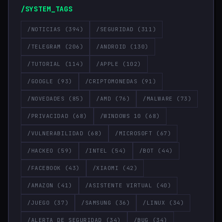
/SYSTEM_TAGS
/NOTICIAS
(394)
/SEGURIDAD
(311)
/TELEGRAM
(206)
/ANDROID
(130)
/TUTORIAL
(114)
/APPLE
(102)
/GOOGLE
(93)
/CRIPTOMONEDAS
(91)
/NOVEDADES
(85)
/AMD
(76)
/MALWARE
(73)
/PRIVACIDAD
(68)
/WINDOWS 10
(68)
/VULNERABILIDAD
(68)
/MICROSOFT
(67)
/HACKEO
(59)
/INTEL
(54)
/BOT
(44)
/FACEBOOK
(43)
/XIAOMI
(42)
/AMAZON
(41)
/ASISTENTE VIRTUAL
(40)
/JUEGO
(37)
/SAMSUNG
(36)
/LINUX
(34)
/ALERTA DE SEGURIDAD
(34)
/BUG
(34)