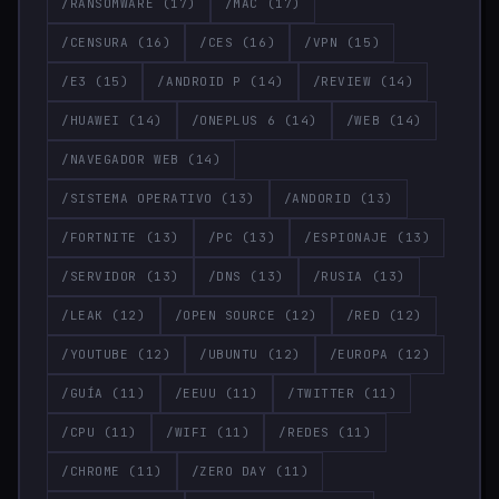
/RANSOMWARE
(17)
/MAC
(17)
/CENSURA
(16)
/CES
(16)
/VPN
(15)
/E3
(15)
/ANDROID P
(14)
/REVIEW
(14)
/HUAWEI
(14)
/ONEPLUS 6
(14)
/WEB
(14)
/NAVEGADOR WEB
(14)
/SISTEMA OPERATIVO
(13)
/ANDORID
(13)
/FORTNITE
(13)
/PC
(13)
/ESPIONAJE
(13)
/SERVIDOR
(13)
/DNS
(13)
/RUSIA
(13)
/LEAK
(12)
/OPEN SOURCE
(12)
/RED
(12)
/YOUTUBE
(12)
/UBUNTU
(12)
/EUROPA
(12)
/GUÍA
(11)
/EEUU
(11)
/TWITTER
(11)
/CPU
(11)
/WIFI
(11)
/REDES
(11)
/CHROME
(11)
/ZERO DAY
(11)