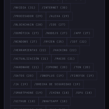
/NVIDIA
(31)
/INTERNET
(30)
/PROCESADOR
(29)
/ALEXA
(29)
/BLOCKCHAIN
(28)
/IOS
(27)
/DOMÓTICA
(27)
/NODEJS
(27)
/APP
(27)
/WINDOWS
(27)
/RYZEN
(25)
/IOT
(22)
/HERRAMIENTAS
(22)
/HACKING
(22)
/ACTUALIZACIÓN
(21)
/MACOS
(21)
/HARDWARE
(21)
/IPHONE
(20)
/TON
(20)
/DATOS
(20)
/ONEPLUS
(19)
/FIREFOX
(19)
/IA
(19)
/BRECHA DE SEGURIDAD
(19)
/SMARTPHONE
(19)
/CHINA
(18)
/GPU
(18)
/GITHUB
(18)
/WHATSAPP
(18)