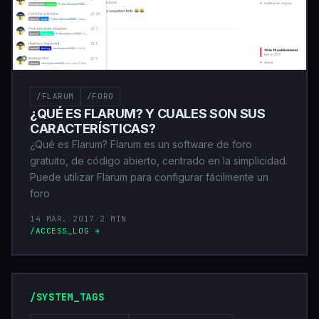
/FLARUM
/FORO
¿QUÉ ES FLARUM? Y CUALES SON SUS
CARACTERÍSTICAS?
¿Qué es Flarum? Flarum es un software de foro
gratuito, de código abierto, centrado en la simplicidad.
Puede utilizar Flarum para configurar fácilmente un
foro
14 MAR. 2017
/
2 MIN
/ACCESS_LOG →
/SYSTEM_TAGS