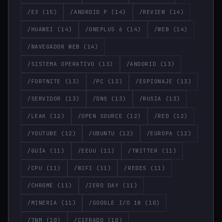
/E3
(15)
/ANDROID P
(14)
/REVIEW
(14)
/HUAWEI
(14)
/ONEPLUS 6
(14)
/WEB
(14)
/NAVEGADOR WEB
(14)
/SISTEMA OPERATIVO
(13)
/ANDORID
(13)
/FORTNITE
(13)
/PC
(13)
/ESPIONAJE
(13)
/SERVIDOR
(13)
/DNS
(13)
/RUSIA
(13)
/LEAK
(12)
/OPEN SOURCE
(12)
/RED
(12)
/YOUTUBE
(12)
/UBUNTU
(12)
/EUROPA
(12)
/GUÍA
(11)
/EEUU
(11)
/TWITTER
(11)
/CPU
(11)
/WIFI
(11)
/REDES
(11)
/CHROME
(11)
/ZERO DAY
(11)
/MINERIA
(11)
/GOOGLE I/O 18
(10)
/7NM
(10)
/CIFRADO
(10)