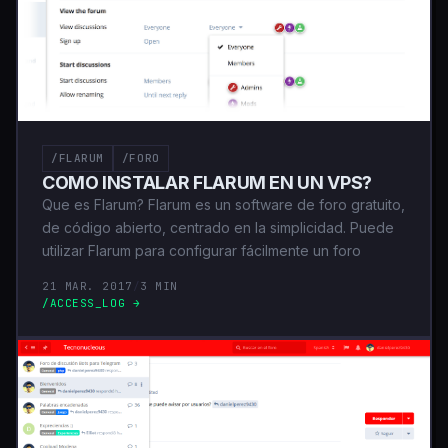
/FLARUM
/FORO
COMO INSTALAR FLARUM EN UN VPS?
Que es Flarum? Flarum es un software de foro gratuito,
de código abierto, centrado en la simplicidad. Puede
utilizar Flarum para configurar fácilmente un foro
21 MAR. 2017
/
3 MIN
/ACCESS_LOG →