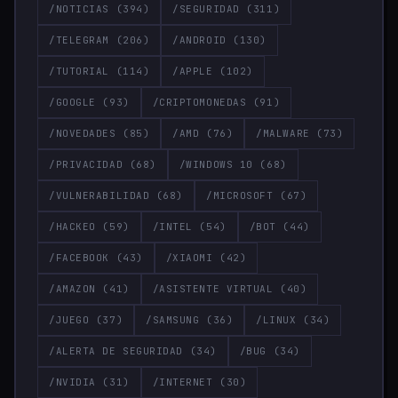
/NOTICIAS
(394)
/SEGURIDAD
(311)
/TELEGRAM
(206)
/ANDROID
(130)
/TUTORIAL
(114)
/APPLE
(102)
/GOOGLE
(93)
/CRIPTOMONEDAS
(91)
/NOVEDADES
(85)
/AMD
(76)
/MALWARE
(73)
/PRIVACIDAD
(68)
/WINDOWS 10
(68)
/VULNERABILIDAD
(68)
/MICROSOFT
(67)
/HACKEO
(59)
/INTEL
(54)
/BOT
(44)
/FACEBOOK
(43)
/XIAOMI
(42)
/AMAZON
(41)
/ASISTENTE VIRTUAL
(40)
/JUEGO
(37)
/SAMSUNG
(36)
/LINUX
(34)
/ALERTA DE SEGURIDAD
(34)
/BUG
(34)
/NVIDIA
(31)
/INTERNET
(30)