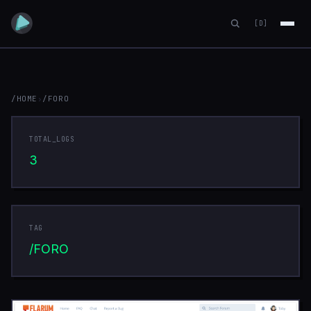
[D]
/HOME
›
/FORO
FORO
TOTAL_LOGS
3
TAG
/FORO