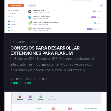
/FLARUM
/FORO
CONSEJOS PARA DESARROLLAR
EXTENSIONES PARA FLARUM
1. Utilice un IDE Utilizar un IDE (Entorno de desarrollo
integrado) es muy importante. Muchas veces nos
olvidamos de poner dos puntos o paréntesi y
05 MAY. 2017
/
< 1 MIN
/ACCESS_LOG →