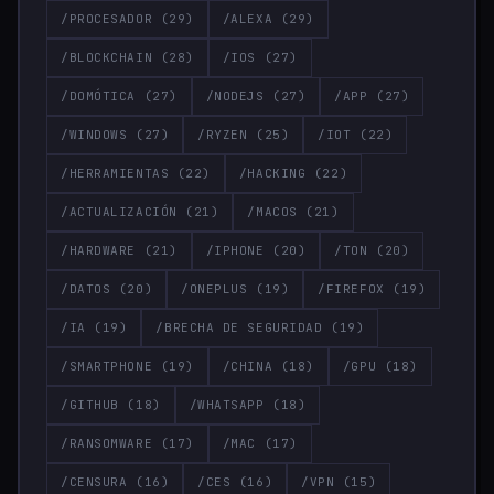
/PROCESADOR
(29)
/ALEXA
(29)
/BLOCKCHAIN
(28)
/IOS
(27)
/DOMÓTICA
(27)
/NODEJS
(27)
/APP
(27)
/WINDOWS
(27)
/RYZEN
(25)
/IOT
(22)
/HERRAMIENTAS
(22)
/HACKING
(22)
/ACTUALIZACIÓN
(21)
/MACOS
(21)
/HARDWARE
(21)
/IPHONE
(20)
/TON
(20)
/DATOS
(20)
/ONEPLUS
(19)
/FIREFOX
(19)
/IA
(19)
/BRECHA DE SEGURIDAD
(19)
/SMARTPHONE
(19)
/CHINA
(18)
/GPU
(18)
/GITHUB
(18)
/WHATSAPP
(18)
/RANSOMWARE
(17)
/MAC
(17)
/CENSURA
(16)
/CES
(16)
/VPN
(15)