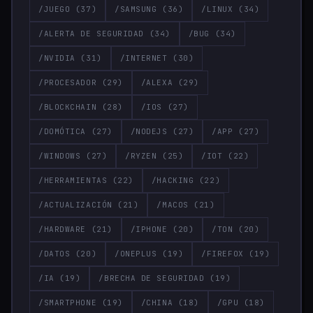
/JUEGO
(37)
/SAMSUNG
(36)
/LINUX
(34)
/ALERTA DE SEGURIDAD
(34)
/BUG
(34)
/NVIDIA
(31)
/INTERNET
(30)
/PROCESADOR
(29)
/ALEXA
(29)
/BLOCKCHAIN
(28)
/IOS
(27)
/DOMÓTICA
(27)
/NODEJS
(27)
/APP
(27)
/WINDOWS
(27)
/RYZEN
(25)
/IOT
(22)
/HERRAMIENTAS
(22)
/HACKING
(22)
/ACTUALIZACIÓN
(21)
/MACOS
(21)
/HARDWARE
(21)
/IPHONE
(20)
/TON
(20)
/DATOS
(20)
/ONEPLUS
(19)
/FIREFOX
(19)
/IA
(19)
/BRECHA DE SEGURIDAD
(19)
/SMARTPHONE
(19)
/CHINA
(18)
/GPU
(18)