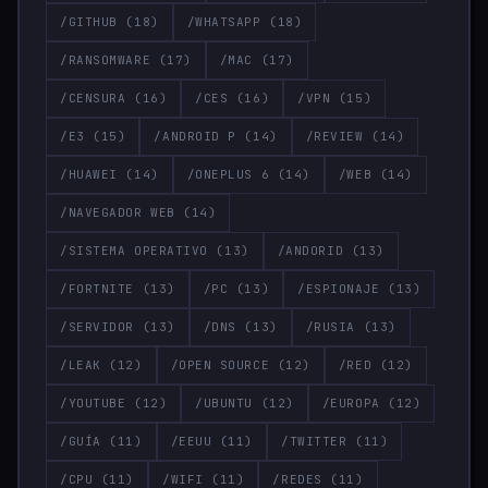
/GITHUB
(18)
/WHATSAPP
(18)
/RANSOMWARE
(17)
/MAC
(17)
/CENSURA
(16)
/CES
(16)
/VPN
(15)
/E3
(15)
/ANDROID P
(14)
/REVIEW
(14)
/HUAWEI
(14)
/ONEPLUS 6
(14)
/WEB
(14)
/NAVEGADOR WEB
(14)
/SISTEMA OPERATIVO
(13)
/ANDORID
(13)
/FORTNITE
(13)
/PC
(13)
/ESPIONAJE
(13)
/SERVIDOR
(13)
/DNS
(13)
/RUSIA
(13)
/LEAK
(12)
/OPEN SOURCE
(12)
/RED
(12)
/YOUTUBE
(12)
/UBUNTU
(12)
/EUROPA
(12)
/GUÍA
(11)
/EEUU
(11)
/TWITTER
(11)
/CPU
(11)
/WIFI
(11)
/REDES
(11)