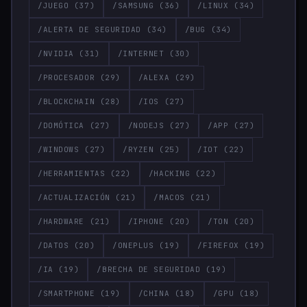
/JUEGO
(37)
/SAMSUNG
(36)
/LINUX
(34)
/ALERTA DE SEGURIDAD
(34)
/BUG
(34)
/NVIDIA
(31)
/INTERNET
(30)
/PROCESADOR
(29)
/ALEXA
(29)
/BLOCKCHAIN
(28)
/IOS
(27)
/DOMÓTICA
(27)
/NODEJS
(27)
/APP
(27)
/WINDOWS
(27)
/RYZEN
(25)
/IOT
(22)
/HERRAMIENTAS
(22)
/HACKING
(22)
/ACTUALIZACIÓN
(21)
/MACOS
(21)
/HARDWARE
(21)
/IPHONE
(20)
/TON
(20)
/DATOS
(20)
/ONEPLUS
(19)
/FIREFOX
(19)
/IA
(19)
/BRECHA DE SEGURIDAD
(19)
/SMARTPHONE
(19)
/CHINA
(18)
/GPU
(18)