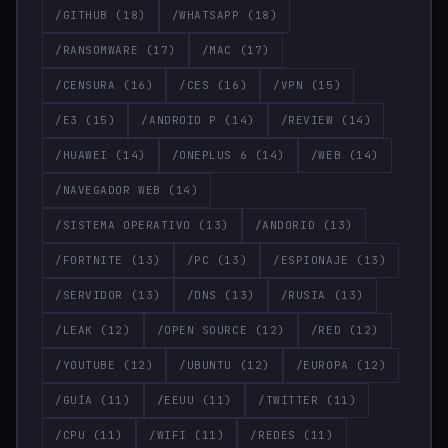
/GITHUB
(18)
/WHATSAPP
(18)
/RANSOMWARE
(17)
/MAC
(17)
/CENSURA
(16)
/CES
(16)
/VPN
(15)
/E3
(15)
/ANDROID P
(14)
/REVIEW
(14)
/HUAWEI
(14)
/ONEPLUS 6
(14)
/WEB
(14)
/NAVEGADOR WEB
(14)
/SISTEMA OPERATIVO
(13)
/ANDORID
(13)
/FORTNITE
(13)
/PC
(13)
/ESPIONAJE
(13)
/SERVIDOR
(13)
/DNS
(13)
/RUSIA
(13)
/LEAK
(12)
/OPEN SOURCE
(12)
/RED
(12)
/YOUTUBE
(12)
/UBUNTU
(12)
/EUROPA
(12)
/GUÍA
(11)
/EEUU
(11)
/TWITTER
(11)
/CPU
(11)
/WIFI
(11)
/REDES
(11)