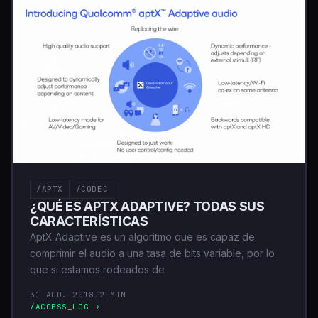
/APTX
/CÓDEC
¿QUÉ ES APTX ADAPTIVE? TODAS SUS
CARACTERÍSTICAS
AptX Adaptive es un algoritmo que es capaz de
comprimir el audio a una tasa de bits variable, por lo
que si estamos rodeados de
31 AGO. 2018
/
2 MIN
/ACCESS_LOG →