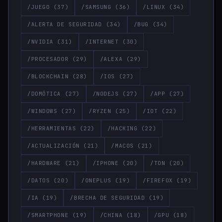
/JUEGO
(37)
/SAMSUNG
(36)
/LINUX
(34)
/ALERTA DE SEGURIDAD
(34)
/BUG
(34)
/NVIDIA
(31)
/INTERNET
(30)
/PROCESADOR
(29)
/ALEXA
(29)
/BLOCKCHAIN
(28)
/IOS
(27)
/DOMÓTICA
(27)
/NODEJS
(27)
/APP
(27)
/WINDOWS
(27)
/RYZEN
(25)
/IOT
(22)
/HERRAMIENTAS
(22)
/HACKING
(22)
/ACTUALIZACIÓN
(21)
/MACOS
(21)
/HARDWARE
(21)
/IPHONE
(20)
/TON
(20)
/DATOS
(20)
/ONEPLUS
(19)
/FIREFOX
(19)
/IA
(19)
/BRECHA DE SEGURIDAD
(19)
/SMARTPHONE
(19)
/CHINA
(18)
/GPU
(18)