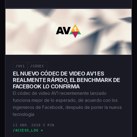
/AV1
/CÓDEC
EL NUEVO CÓDEC DE VIDEO AV1 ES
REALMENTE RÁPIDO, EL BENCHMARK DE
FACEBOOK LO CONFIRMA
El códec de video AV1 recientemente lanzado
funciona mejor de lo esperado, de acuerdo con los
ingenieros de Facebook, después de poner la nueva
tecnología
12 ABR. 2018
/
3 MIN
/ACCESS_LOG →