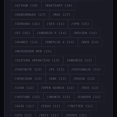
/GITHUB
(18)
/WHATSAPP
(18)
/RANSOMWARE
(17)
/MAC
(17)
/CENSURA
(16)
/CES
(16)
/VPN
(15)
/E3
(15)
/ANDROID P
(14)
/REVIEW
(14)
/HUAWEI
(14)
/ONEPLUS 6
(14)
/WEB
(14)
/NAVEGADOR WEB
(14)
/SISTEMA OPERATIVO
(13)
/ANDORID
(13)
/FORTNITE
(13)
/PC
(13)
/ESPIONAJE
(13)
/SERVIDOR
(13)
/DNS
(13)
/RUSIA
(13)
/LEAK
(12)
/OPEN SOURCE
(12)
/RED
(12)
/YOUTUBE
(12)
/UBUNTU
(12)
/EUROPA
(12)
/GUÍA
(11)
/EEUU
(11)
/TWITTER
(11)
/CPU
(11)
/WIFI
(11)
/REDES
(11)