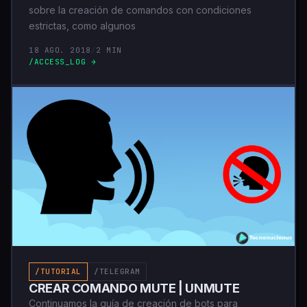
sobre la creación de comandos con condiciones
estrictas, como algunos
18 AGO. 2018
/
2 MIN
/ACCESS_LOG →
/TUTORIAL
/TELEGRAM
CREAR COMANDO MUTE | UNMUTE
Continuamos la guía de creación de bots para