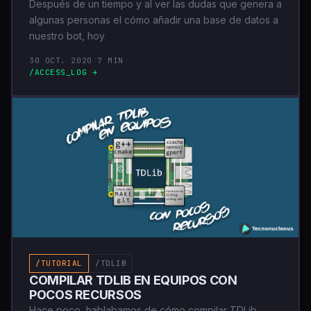
Después de un tiempo y al ver las dudas que genera a
algunas personas el cómo añadir una base de datos a
nuestro bot, hoy
30 OCT. 2020
/
7 MIN
/ACCESS_LOG →
/TUTORIAL
/TDLIB
COMPILAR TDLIB EN EQUIPOS CON
POCOS RECURSOS
Hace poco, hablabamos de cómo compilar TDLib