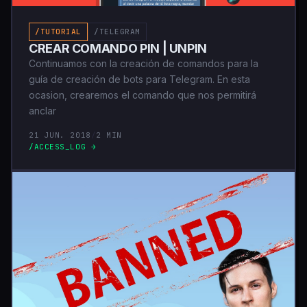
/TUTORIAL
/TELEGRAM
CREAR COMANDO PIN | UNPIN
Continuamos con la creación de comandos para la
guía de creación de bots para Telegram. En esta
ocasion, crearemos el comando que nos permitirá
anclar
21 JUN. 2018
/
2 MIN
/ACCESS_LOG →