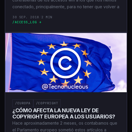
conectado, principalmente, para no tener que volver a
30 SEP. 2018
/
2 MIN
/ACCESS_LOG →
/EUROPA
/COPYRIGHT
¿CÓMO AFECTA LA NUEVA LEY DE
COPYRIGHT EUROPEA A LOS USUARIOS?
Hace aproximadamente 2 meses, os contabamos que
el Parlamento europeo sometió estos artículos a