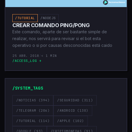
/TUTORIAL
/NODEJS
CREAR COMANDO PING/PONG
Este comando, aparte de ser bastante simple de
realizar, nos servirá para revisar si el bot esta
operativo o si por causas desconocidas está caido
25 ABR. 2018
/
< 1 MIN
/ACCESS_LOG →
/SYSTEM_TAGS
/NOTICIAS
(394)
/SEGURIDAD
(311)
/TELEGRAM
(206)
/ANDROID
(130)
/TUTORIAL
(114)
/APPLE
(102)
/GOOGLE
(93)
/CRIPTOMONEDAS
(91)