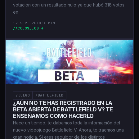
votación con un resultado nulo ya que hubó 318 votos
en
12 SEP. 2018
/
4 MIN
/ACCESS_LOG →
/JUEGO
/BATTLEFIELD
¿AÚN NO TE HAS REGISTRADO EN LA
BETA ABIERTA DE BATTLEFIELD V? TE
ENSEÑAMOS COMO HACERLO
Hace un tiempo, te dabamos toda la información del
nuevo videojuego Battlefield V. Ahora, te traemos una
gran noticia. Si eres seguidor de los distintos