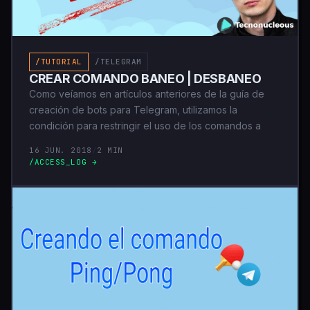
/TUTORIAL
/TELEGRAM
CREAR COMANDO BANEO | DESBANEO
Como veíamos en artículos anteriores de la guía de
creación de bots para Telegram, utilizamos la
condición para restringir el uso de los comandos a
16 JUN. 2018
/
2 MIN
/ACCESS_LOG →