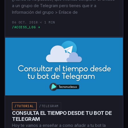
a un grupo de Telegram pero tienes que ir a
Información del grupo > Enlace de
06 OCT. 2018
/
< 1 MIN
/ACCESS_LOG →
/TUTORIAL
/TELEGRAM
CONSULTA EL TIEMPO DESDE TU BOT DE
TELEGRAM
Hoy te vamos a enseñar a como añadir a tu bot la