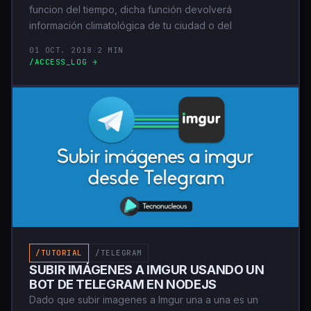
funcion del tiempo, dicha función devolverá
información climatológica de tu ciudad o del
01 OCT. 2018
/
2 MIN
/ACCESS_LOG →
/TUTORIAL
/TELEGRAM
SUBIR IMÁGENES A IMGUR USANDO UN
BOT DE TELEGRAM EN NODEJS
Dado que subir imagenes a Imgur una a una es un