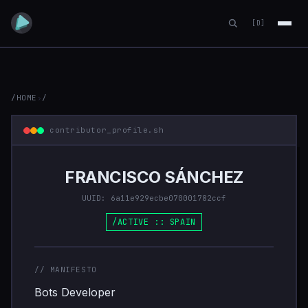
[D]
/HOME
›
/
contributor_profile.sh
FRANCISCO SÁNCHEZ
UUID: 6a11e929ecbe070001782ccf
/ACTIVE :: SPAIN
// MANIFESTO
Bots Developer