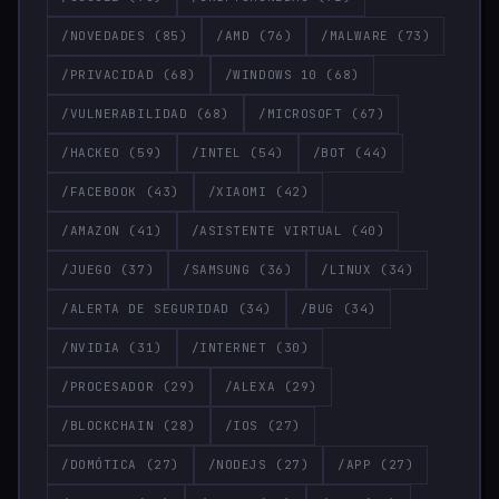
/NOVEDADES
(85)
/AMD
(76)
/MALWARE
(73)
/PRIVACIDAD
(68)
/WINDOWS 10
(68)
/VULNERABILIDAD
(68)
/MICROSOFT
(67)
/HACKEO
(59)
/INTEL
(54)
/BOT
(44)
/FACEBOOK
(43)
/XIAOMI
(42)
/AMAZON
(41)
/ASISTENTE VIRTUAL
(40)
/JUEGO
(37)
/SAMSUNG
(36)
/LINUX
(34)
/ALERTA DE SEGURIDAD
(34)
/BUG
(34)
/NVIDIA
(31)
/INTERNET
(30)
/PROCESADOR
(29)
/ALEXA
(29)
/BLOCKCHAIN
(28)
/IOS
(27)
/DOMÓTICA
(27)
/NODEJS
(27)
/APP
(27)