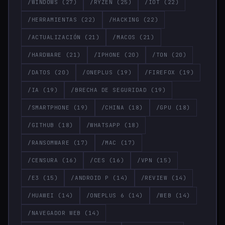
/WINDOWS
(27)
/RYZEN
(25)
/IOT
(22)
/HERRAMIENTAS
(22)
/HACKING
(22)
/ACTUALIZACIÓN
(21)
/MACOS
(21)
/HARDWARE
(21)
/IPHONE
(20)
/TON
(20)
/DATOS
(20)
/ONEPLUS
(19)
/FIREFOX
(19)
/IA
(19)
/BRECHA DE SEGURIDAD
(19)
/SMARTPHONE
(19)
/CHINA
(18)
/GPU
(18)
/GITHUB
(18)
/WHATSAPP
(18)
/RANSOMWARE
(17)
/MAC
(17)
/CENSURA
(16)
/CES
(16)
/VPN
(15)
/E3
(15)
/ANDROID P
(14)
/REVIEW
(14)
/HUAWEI
(14)
/ONEPLUS 6
(14)
/WEB
(14)
/NAVEGADOR WEB
(14)