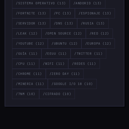
/SISTEMA OPERATIVO
(13)
/ANDORID
(13)
/FORTNITE
(13)
/PC
(13)
/ESPIONAJE
(13)
/SERVIDOR
(13)
/DNS
(13)
/RUSIA
(13)
/LEAK
(12)
/OPEN SOURCE
(12)
/RED
(12)
/YOUTUBE
(12)
/UBUNTU
(12)
/EUROPA
(12)
/GUÍA
(11)
/EEUU
(11)
/TWITTER
(11)
/CPU
(11)
/WIFI
(11)
/REDES
(11)
/CHROME
(11)
/ZERO DAY
(11)
/MINERIA
(11)
/GOOGLE I/O 18
(10)
/7NM
(10)
/CIFRADO
(10)