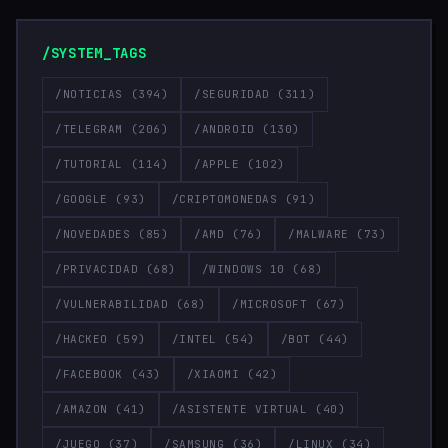
/SYSTEM_TAGS
/NOTICIAS
(394)
/SEGURIDAD
(311)
/TELEGRAM
(206)
/ANDROID
(130)
/TUTORIAL
(114)
/APPLE
(102)
/GOOGLE
(93)
/CRIPTOMONEDAS
(91)
/NOVEDADES
(85)
/AMD
(76)
/MALWARE
(73)
/PRIVACIDAD
(68)
/WINDOWS 10
(68)
/VULNERABILIDAD
(68)
/MICROSOFT
(67)
/HACKEO
(59)
/INTEL
(54)
/BOT
(44)
/FACEBOOK
(43)
/XIAOMI
(42)
/AMAZON
(41)
/ASISTENTE VIRTUAL
(40)
/JUEGO
(37)
/SAMSUNG
(36)
/LINUX
(34)