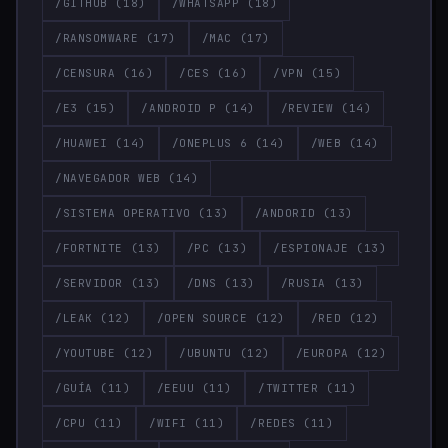
/GITHUB
(18)
/WHATSAPP
(18)
/RANSOMWARE
(17)
/MAC
(17)
/CENSURA
(16)
/CES
(16)
/VPN
(15)
/E3
(15)
/ANDROID P
(14)
/REVIEW
(14)
/HUAWEI
(14)
/ONEPLUS 6
(14)
/WEB
(14)
/NAVEGADOR WEB
(14)
/SISTEMA OPERATIVO
(13)
/ANDORID
(13)
/FORTNITE
(13)
/PC
(13)
/ESPIONAJE
(13)
/SERVIDOR
(13)
/DNS
(13)
/RUSIA
(13)
/LEAK
(12)
/OPEN SOURCE
(12)
/RED
(12)
/YOUTUBE
(12)
/UBUNTU
(12)
/EUROPA
(12)
/GUÍA
(11)
/EEUU
(11)
/TWITTER
(11)
/CPU
(11)
/WIFI
(11)
/REDES
(11)