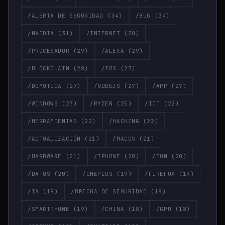
/ALERTA DE SEGURIDAD
(34)
/BUG
(34)
/NVIDIA
(31)
/INTERNET
(30)
/PROCESADOR
(29)
/ALEXA
(29)
/BLOCKCHAIN
(28)
/IOS
(27)
/DOMÓTICA
(27)
/NODEJS
(27)
/APP
(27)
/WINDOWS
(27)
/RYZEN
(25)
/IOT
(22)
/HERRAMIENTAS
(22)
/HACKING
(22)
/ACTUALIZACIÓN
(21)
/MACOS
(21)
/HARDWARE
(21)
/IPHONE
(20)
/TON
(20)
/DATOS
(20)
/ONEPLUS
(19)
/FIREFOX
(19)
/IA
(19)
/BRECHA DE SEGURIDAD
(19)
/SMARTPHONE
(19)
/CHINA
(18)
/GPU
(18)