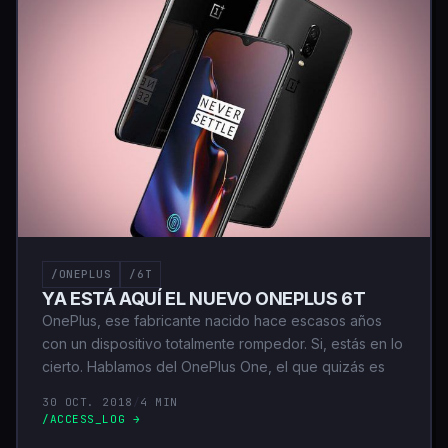
/ONEPLUS
/6T
YA ESTÁ AQUÍ EL NUEVO ONEPLUS 6T
OnePlus, ese fabricante nacido hace escasos años
con un dispositivo totalmente rompedor. Si, estás en lo
cierto. Hablamos del OnePlus One, el que quizás es
30 OCT. 2018
/
4 MIN
/ACCESS_LOG →