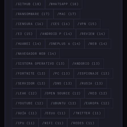
/GITHUB
(18)
/WHATSAPP
(18)
/RANSOMWARE
(17)
/MAC
(17)
/CENSURA
(16)
/CES
(16)
/VPN
(15)
/E3
(15)
/ANDROID P
(14)
/REVIEW
(14)
/HUAWEI
(14)
/ONEPLUS 6
(14)
/WEB
(14)
/NAVEGADOR WEB
(14)
/SISTEMA OPERATIVO
(13)
/ANDORID
(13)
/FORTNITE
(13)
/PC
(13)
/ESPIONAJE
(13)
/SERVIDOR
(13)
/DNS
(13)
/RUSIA
(13)
/LEAK
(12)
/OPEN SOURCE
(12)
/RED
(12)
/YOUTUBE
(12)
/UBUNTU
(12)
/EUROPA
(12)
/GUÍA
(11)
/EEUU
(11)
/TWITTER
(11)
/CPU
(11)
/WIFI
(11)
/REDES
(11)