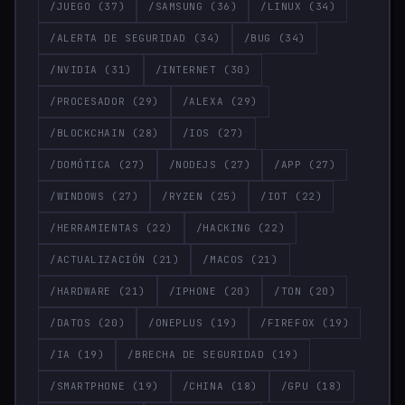
/JUEGO
(37)
/SAMSUNG
(36)
/LINUX
(34)
/ALERTA DE SEGURIDAD
(34)
/BUG
(34)
/NVIDIA
(31)
/INTERNET
(30)
/PROCESADOR
(29)
/ALEXA
(29)
/BLOCKCHAIN
(28)
/IOS
(27)
/DOMÓTICA
(27)
/NODEJS
(27)
/APP
(27)
/WINDOWS
(27)
/RYZEN
(25)
/IOT
(22)
/HERRAMIENTAS
(22)
/HACKING
(22)
/ACTUALIZACIÓN
(21)
/MACOS
(21)
/HARDWARE
(21)
/IPHONE
(20)
/TON
(20)
/DATOS
(20)
/ONEPLUS
(19)
/FIREFOX
(19)
/IA
(19)
/BRECHA DE SEGURIDAD
(19)
/SMARTPHONE
(19)
/CHINA
(18)
/GPU
(18)