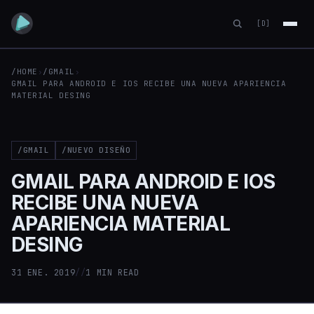
[D]
/HOME
›
/GMAIL
›
GMAIL PARA ANDROID E IOS RECIBE UNA NUEVA APARIENCIA
MATERIAL DESING
/GMAIL
/NUEVO DISEÑO
GMAIL PARA ANDROID E IOS
RECIBE UNA NUEVA
APARIENCIA MATERIAL
DESING
31 ENE. 2019
//
1 MIN READ