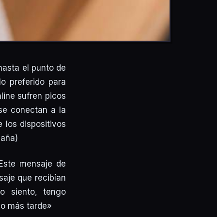
asta el punto de
o preferido para
ine sufren picos
se conectan a la
 los dispositivos
paña)
 Este mensaje de
saje que recibían
o siento, tengo
co más tarde»