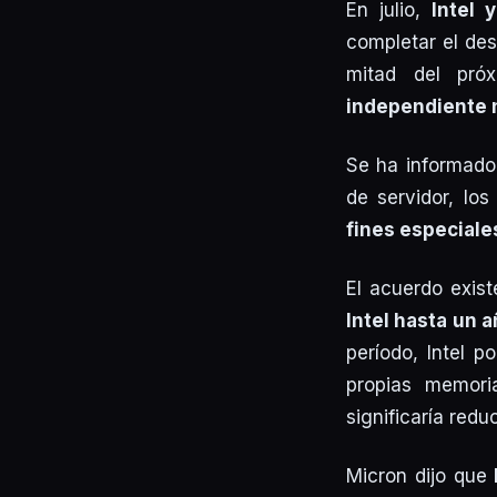
En julio,
Intel 
completar el des
mitad del pró
independiente n
Se ha informado 
de servidor, lo
fines especiale
El acuerdo exis
Intel hasta un 
período, Intel 
propias memori
significaría red
Micron dijo que