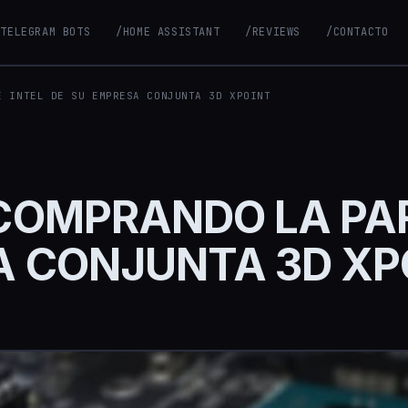
/TELEGRAM BOTS
/HOME ASSISTANT
/REVIEWS
/CONTACTO
E INTEL DE SU EMPRESA CONJUNTA 3D XPOINT
COMPRANDO LA PAR
A CONJUNTA 3D XP