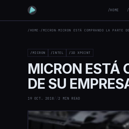
/HOME
/HOME
›
/MICRON
›
MICRON ESTÁ COMPRANDO LA PARTE D
/MICRON
/INTEL
/3D XPOINT
MICRON ESTÁ 
DE SU EMPRES
19 OCT. 2018
//
2 MIN READ