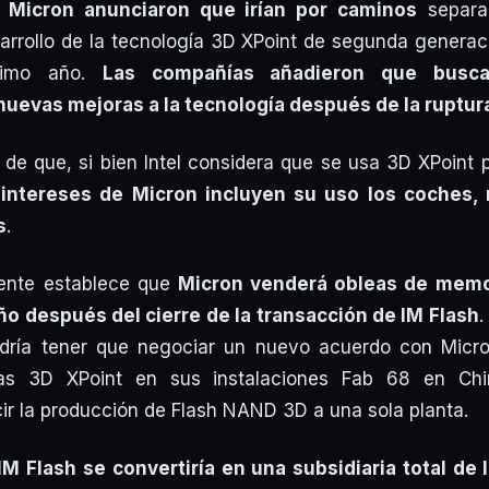
y Micron anunciaron que irían por caminos
separa
arrollo de la tecnología 3D XPoint de segunda generac
ximo año.
Las compañías añadieron que busca
uevas mejoras a la tecnología después de la ruptur
de que, si bien Intel considera que se usa 3D XPoint 
s
intereses de Micron incluyen su uso los coches, 
s
.
tente establece que
Micron venderá obleas de memo
año después del cierre de la transacción de IM Flash
.
podría tener que negociar un nuevo acuerdo con Micro
as 3D XPoint en sus instalaciones Fab 68 en Ch
ucir la producción de Flash NAND 3D a una sola planta.
IM Flash se convertiría en una subsidiaria total de