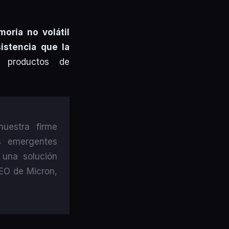
oria no volátil
stencia que la
 productos de
uestra firme
s emergentes
 una solución
CEO de Micron,