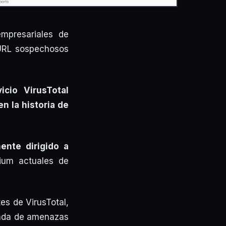
mpresariales de
y URL sospechosos
icio VirusTotal
en la historia de
ente dirigido a
ium actuales de
es de VirusTotal,
rada de amenazas