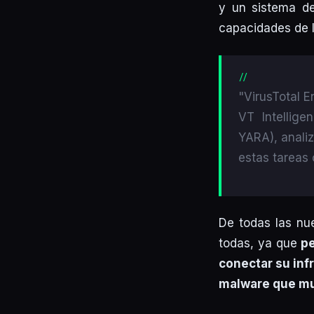
y un sistema de
capacidades de l
"VirusTotal 
VT Intellig
YARA), anali
estas tareas 
De todas las nu
todas, ya que
pe
conectar su inf
malware que mue