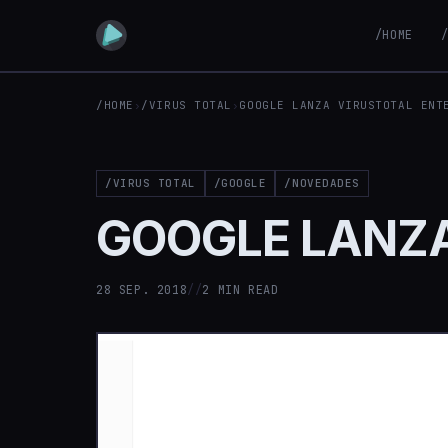
/HOME
/HOME
›
/VIRUS TOTAL
›
GOOGLE LANZA VIRUSTOTAL ENT
/VIRUS TOTAL
/GOOGLE
/NOVEDADES
GOOGLE LANZA
28 SEP. 2018
//
2 MIN READ