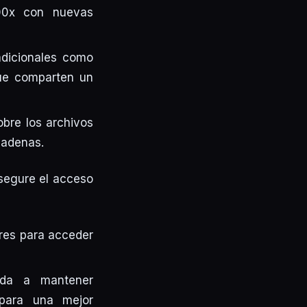
100x con nuevas
adicionales como
que comparten un
obre los archivos
cadenas.
segure el acceso
ores para acceder
uda a mantener
, para una mejor