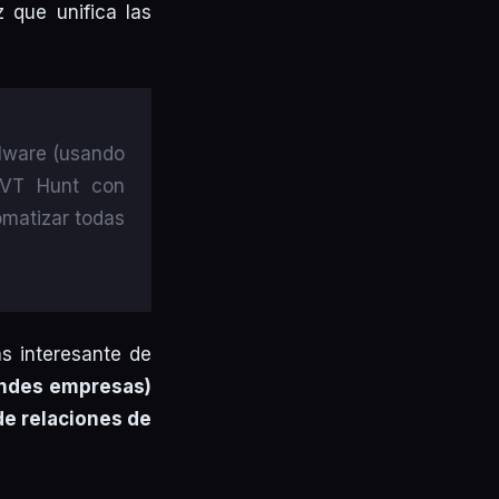
 que unifica las
alware (usando
o VT Hunt con
omatizar todas
s interesante de
andes empresas)
de relaciones de