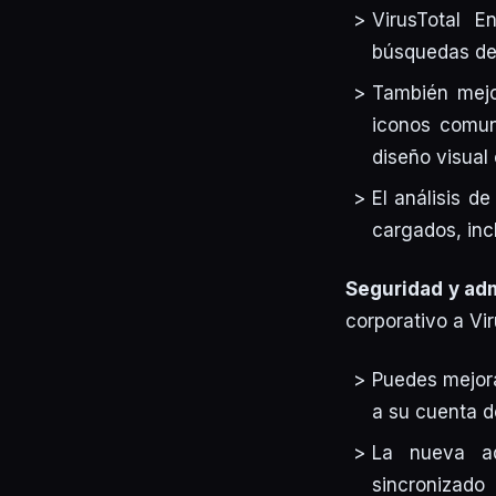
VirusTotal 
búsquedas de
También mejo
iconos comun
diseño visual 
El análisis d
cargados, incl
Seguridad y adm
corporativo a Vir
Puedes mejora
a su cuenta de
La nueva ad
sincronizado