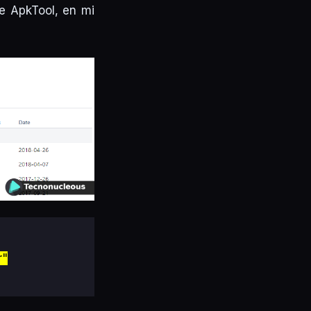
e ApkTool, en mi
r"