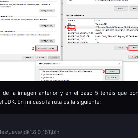
s de la imagén anterior y en el paso 5 tenéis que pon
el JDK. En mi caso la ruta es la siguiente:
les\Java\jdk1.8.0_181\bin