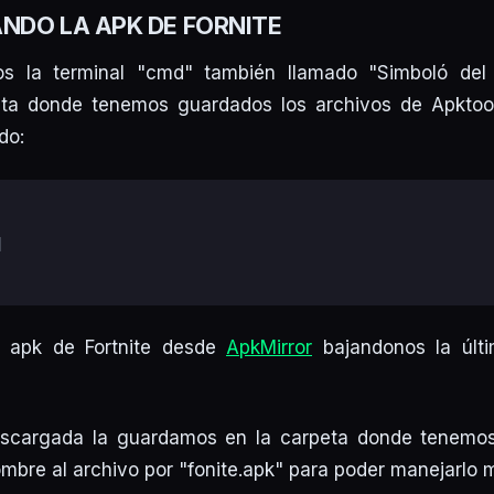
NDO LA APK DE FORNITE
mos la terminal "cmd" también llamado "Simboló del
ruta donde tenemos guardados los archivos de Apktool
do:
l
 apk de Fortnite desde
ApkMirror
bajandonos la últi
escargada la guardamos en la carpeta donde tenemos
bre al archivo por "fonite.apk" para poder manejarlo 