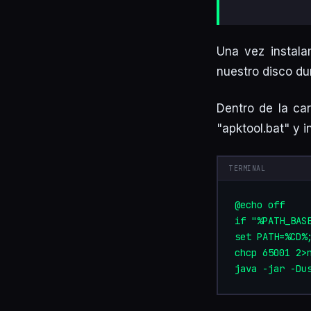
Una vez instal
nuestro disco dur
Dentro de la ca
"apktool.bat" y i
@echo off

if "%PATH_BASE
set PATH=%CD%;
chcp 65001 2>n