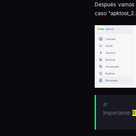
Después vamos
caso "apktool_2.3
Importante:
R