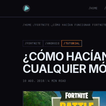
/HOME
/HOME
›
/FORTNITE
›
¿CÓMO HACÍAN FUNCIONAR FORTNIT
/FORTNITE
/ANDROID
/TUTORIAL
¿CÓMO HACÍAN
CUALQUIER MÓ
10 AGO. 2018
//
4 MIN READ