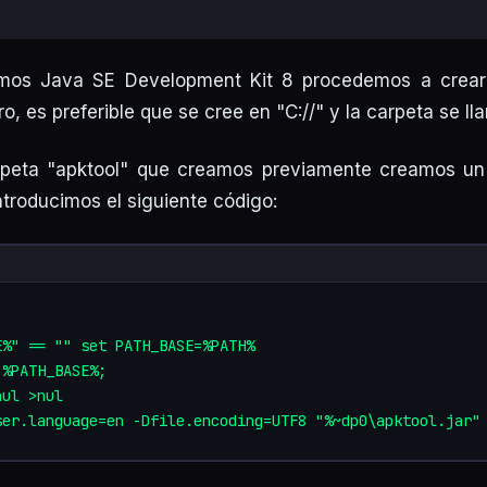
amos Java SE Development Kit 8 procedemos a crear
o, es preferible que se cree en "C://" y la carpeta se ll
rpeta "apktool" que creamos previamente creamos un
ntroducimos el siguiente código:
%" == "" set PATH_BASE=%PATH%

%PATH_BASE%;

ul >nul
