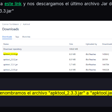
 a
este link
y nos descargamos el último archivo Jar d
.3.jar"
enombramos el archivo "apktool_2.3.3.jar" a "apktool.ja