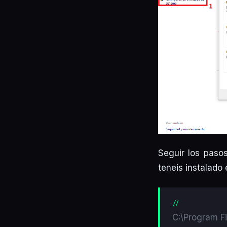
Seguir los paso
teneis instalado 
C:\Program Fi