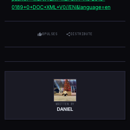
0189+0+DOC+XML+V0//EN&language=en
0
PULSES
DISTRIBUTE
WRITTEN BY
DANIEL