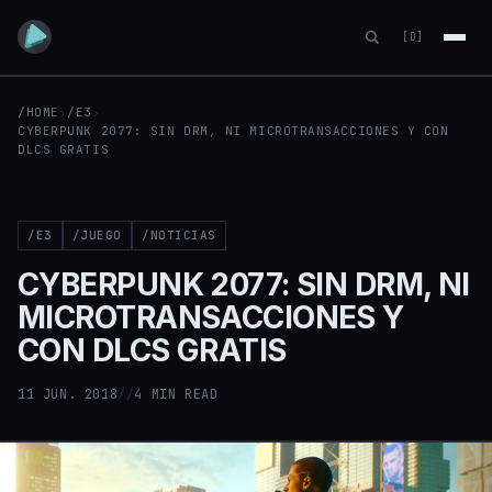
[D]
/HOME
›
/E3
›
CYBERPUNK 2077: SIN DRM, NI MICROTRANSACCIONES Y CON
DLCS GRATIS
/E3
/JUEGO
/NOTICIAS
CYBERPUNK 2077: SIN DRM, NI
MICROTRANSACCIONES Y
CON DLCS GRATIS
11 JUN. 2018
//
4 MIN READ