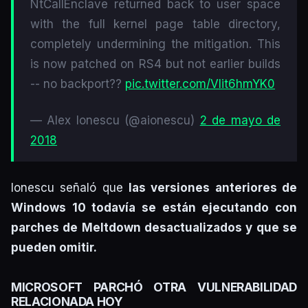
NtCallEnclave returned back to user space
with the full kernel page table directory,
completely undermining the mitigation. This
is now patched on RS4 but not earlier builds
-- no backport??
pic.twitter.com/VIit6hmYK0
— Alex Ionescu (@aionescu)
2 de mayo de
2018
Ionescu señaló que
las versiones anteriores de
Windows 10 todavía se están ejecutando con
parches de Meltdown desactualizados y que se
pueden omitir.
MICROSOFT PARCHÓ OTRA VULNERABILIDAD
RELACIONADA HOY