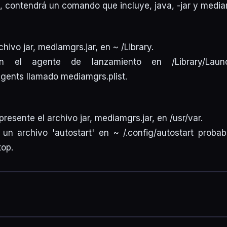
o, contendrá un comando que incluye, java, -jar y media
ivo jar, mediamgrs.jar, en ~ /Library.
én el agente de lanzamiento en /Library/Lau
gents llamado mediamgrs.plist.
 presente el archivo jar, mediamgrs.jar, en /usr/var.
un archivo 'autostart' en ~ /.config/autostart proba
op.