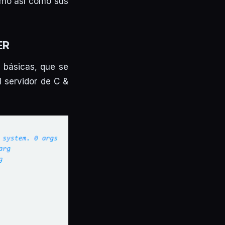
omo así como sus
ER
 básicas, que se
l servidor de C &