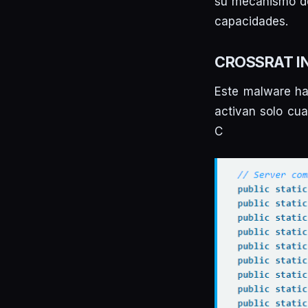
su mecanismo de
capacidades.
CROSSRAT I
Este malware ha
activan solo cua
C