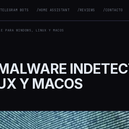
/TELEGRAM BOTS
/HOME ASSISTANT
/REVIEWS
/CONTACTO
LE PARA WINDOWS, LINUX Y MACOS
 MALWARE INDETEC
UX Y MACOS