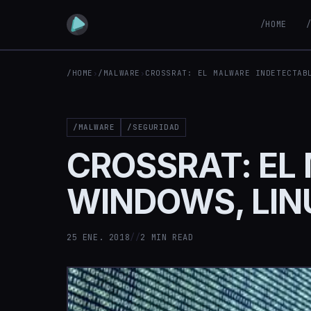
/HOME
/HOME
›
/MALWARE
›
CROSSRAT: EL MALWARE INDETECTAB
/MALWARE
/SEGURIDAD
CROSSRAT: EL
WINDOWS, LIN
25 ENE. 2018
//
2 MIN READ