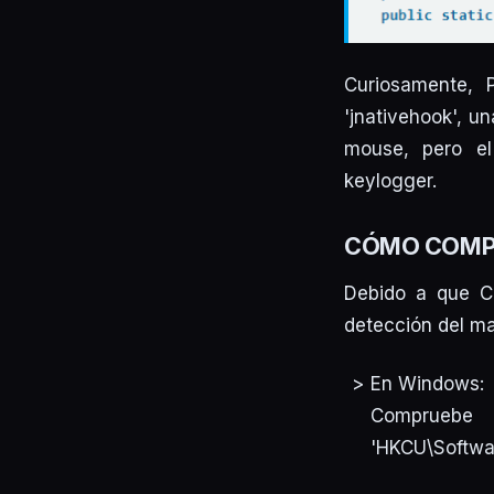
Curiosamente, 
'jnativehook', u
mouse, pero el
keylogger.
CÓMO COMPR
Debido a que Cr
detección del ma
En Windows:
Comp
'HKCU\Softwar