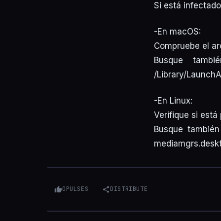
Si está infectad
-En macOS:
Compruebe el arch
Busque tambi
/Library/LaunchA
-En Linux:
Verifique si está
Busque también 
mediamgrs.deskt
0
PULSES
DISTRIBUTE