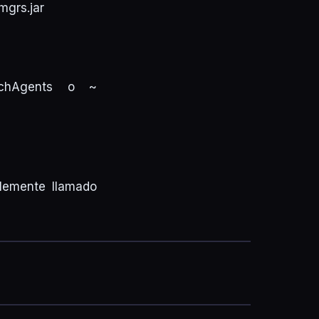
mgrs.jar
nchAgents o ~
blemente llamado