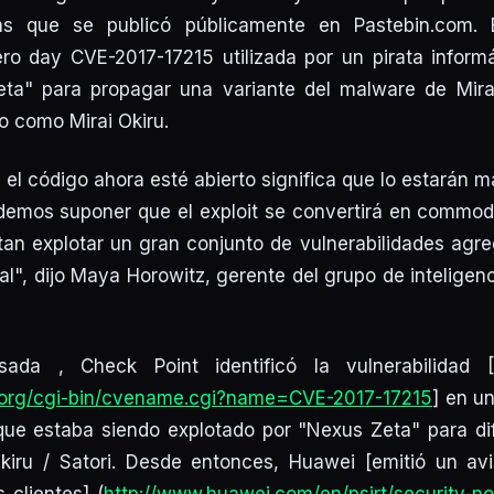
 que se publicó públicamente en Pastebin.com. 
ero day CVE-2017-17215 utilizada por un pirata informá
a" para propagar una variante del malware de Mirai
 como Mirai Okiru.
 el código ahora esté abierto significa que lo estarán 
demos suponer que el exploit se convertirá en commodi
tan explotar un gran conjunto de vulnerabilidades ag
al", dijo Maya Horowitz, gerente del grupo de intelige
da , Check Point identificó la vulnerabilidad [
re.org/cgi-bin/cvename.cgi?name=CVE-2017-17215
] en u
e estaba siendo explotado por "Nexus Zeta" para difu
Okiru / Satori. Desde entonces, Huawei [emitió un av