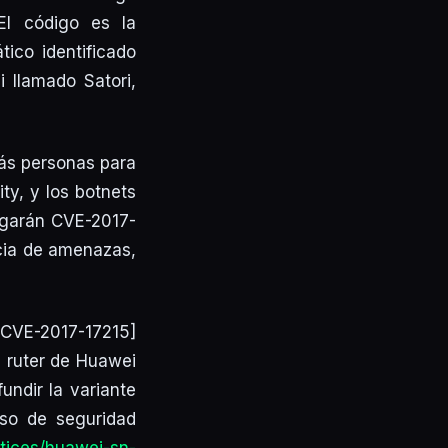
El código es la
tico identificado
 llamado Satori,
más personas para
ty, y los botnets
regarán CVE-2017-
ncia de amenazas,
CVE-2017-17215]
n ruter de Huawei
ndir la variante
iso de seguridad