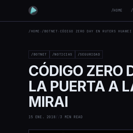
/HOME
/HOME
›
/BOTNET
›
CÓDIGO ZERO DAY EN RUTERS HUAWEI
/BOTNET
/NOTICIAS
/SEGURIDAD
CÓDIGO ZERO 
LA PUERTA A 
MIRAI
15 ENE. 2018
//
3 MIN READ