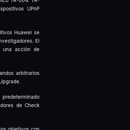
cnico TR-064. TR-
ispositivos UPnP
itivos Huawei se
nvestigadores. El
 una acción de
andos arbitrarios
eUpgrade.
e predeterminado
gadores de Check
 los objetivos con