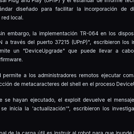
sal Plug and Play (UPnP) y el estándar de informe té
dar diseñado para facilitar la incorporación de d
red local.
sin embargo, la implementación TR-064 en los dispos
a través del puerto 37215 (UPnP)", escribieron los i
mite un "DeviceUpgrade" que puede llevar a cabo
 firmware.
d permite a los administradores remotos ejecutar com
cción de metacaracteres del shell en el proceso Devic
 se hayan ejecutado, el exploit devuelve el mensaj
 inicia la 'actualización'", escribieron los investi
ipal de la carga útil es instruir al robot para que inunde