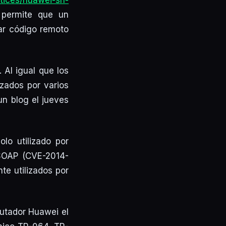
otices/huawei-sn-
d permite que un
ar código remoto
 Al igual que los
izados por varios
un blog el jueves
lo utilizado por
 SOAP (CVE-2014-
te utilizados por
rutador Huawei el