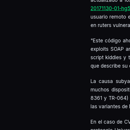
actualizado a los
20171130-01-hg
usuario remoto 
en ruters vulnera
"Este código aho
exploits SOAP an
script kiddies y
que describe su 
La causa subyac
muchos disposit
8361 y TR-064) a
las variantes de 
En el caso de CV