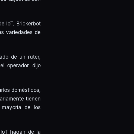
e IoT, Brickerbot
tes variedades de
rado de un ruter,
el operador, dijo
arios domésticos,
sariamente tienen
 mayoría de los
 IoT hagan de la