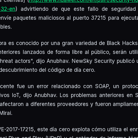
 clientes] (
http://www.huawei.com/en/psirt/security-n
532-en
) advirtiendo de que este fallo de segurida
envíe paquetes maliciosos al puerto 37215 para ejecut
bles.
ra es conocido por una gran variedad de Black Hacks.
teriores lanzados de forma libre al público, serán util
 threat actors", dijo Anubhav. NewSky Security publicó 
descubrimiento del código de día cero.
ente fue un error relacionado con SOAP, un protoco
ivos IoT, dijo Anubhav. Los problemas anteriores en
fectaron a diferentes proveedores y fueron ampliamen
Mirai.
E-2017-17215, este día cero explota cómo utiliza el en