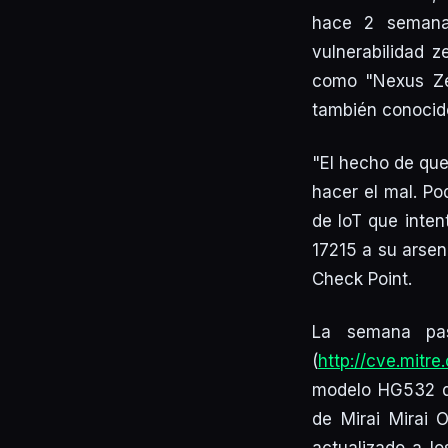
hace 2 semanas
vulnerabilidad z
como "Nexus Zet
también conocido
"El hecho de que
hacer el mal. Po
de IoT que inten
17215 a su arsen
Check Point.
La semana pasa
(
http://cve.mit
modelo HG532 qu
de Mirai Mirai 