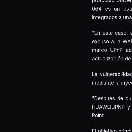
protocolo Univer
064 es un están
integrados a una 
"En este caso, 
expuso a la WAN 
marco UPnP ad
actualización de
La vulnerabilida
mediante la inye
"Después de que
HUAWEIUPNP y se
Point.
El objetivo princ