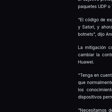
paquetes UDP o 
"El código de ex
y Satori, y ahor
botnets", dijo A
La mitigación co
cambiar la contr
Huawei.
"Tenga en cuenta
que normalmente 
los conocimien
dispositivos per
"Necesitamos de