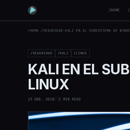
/HOME
/HOME
›
/SEGURIDAD
›
KALI EN EL SUBSISTEMA DE WIND
/SEGURIDAD
/KALI
/LINUX
KALI EN EL S
LINUX
13 ENE. 2018
//
2 MIN READ