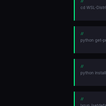
cd WSL-Distr
python get-pr
python install
lxrun /setdef