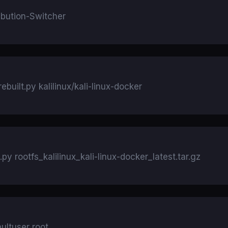
ibution-Switcher
ebuilt.py kalilinux/kali-linux-docker
.py rootfs_kalilinux_kali-linux-docker_latest.tar.gz
aultuser root