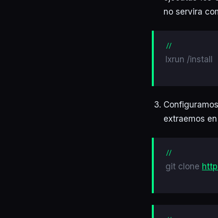
no servira com
lxrun /install
Configuramos
extraemos en 
git clone
http