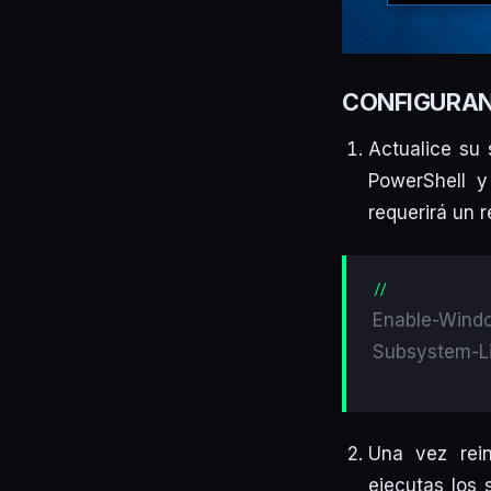
CONFIGURAN
Actualice su
PowerShell y
requerirá un r
Enable-Wind
Subsystem-L
Una vez rein
ejecutas los 