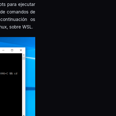
pts para ejecutar
ea de comandos de
continuación os
inux, sobre WSL.