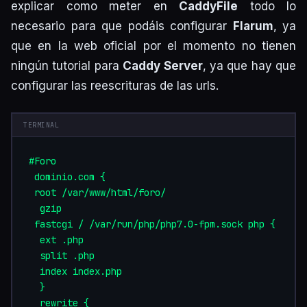
explicar como meter en
CaddyFile
todo lo
necesario para que podáis configurar
Flarum
, ya
que en la web oficial por el momento no tienen
ningún tutorial para
Caddy Server
, ya que hay que
configurar las reescrituras de las urls.
#Foro  

 dominio.com {  

 root /var/www/html/foro/  

  gzip  

 fastcgi / /var/run/php/php7.0-fpm.sock php {  

  ext .php  

  split .php  

  index index.php  

  }  

  rewrite {  
