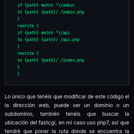
  if {path} match ^\/admin  

  to {path} {path}/ /admin.php  

  }  

  rewrite {  

  if {path} match ^\/api  

  to {path} {path}/ /api.php  

  }  

  rewrite {  

  to {path} {path}/ /index.php  

  }  

Lo único que tenéis que modificar de este código el
la dirección web, puede ser un dominio o un
subdominio, también tenéis que buscar la
ubicación del fastcgi, en mi caso uso php7, así que
tendré que poner la ruta donde se encuentra la