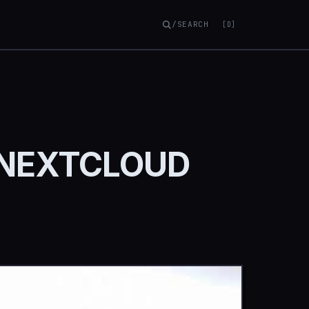
/SEARCH
[D]
 NEXTCLOUD