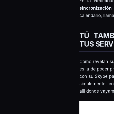
En la Nextclou
sincronización
calendario, llam
TÚ TAMB
TUS SERV
Como revelan su
es la de poder p
con su Skype par
simplemente tend
allí donde vayam