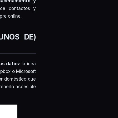
macenamiento y
 de contactos y
pre online.
UNOS DE)
tus datos
: la idea
opbox o Microsoft
dor doméstico que
tenerlo accesible