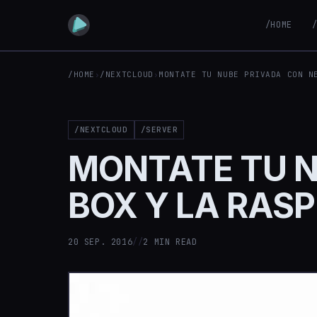
/HOME
/HOME
›
/NEXTCLOUD
›
MONTATE TU NUBE PRIVADA CON N
/NEXTCLOUD
/SERVER
MONTATE TU N
BOX Y LA RASP
20 SEP. 2016
//
2 MIN READ