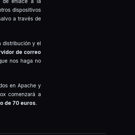
a de enlace a la
tros dispositivos
salvo a través de
 distribución y el
rvidor de correo
 que nos haga no
ados en Apache y
 Box comenzará a
io de 70 euros
.